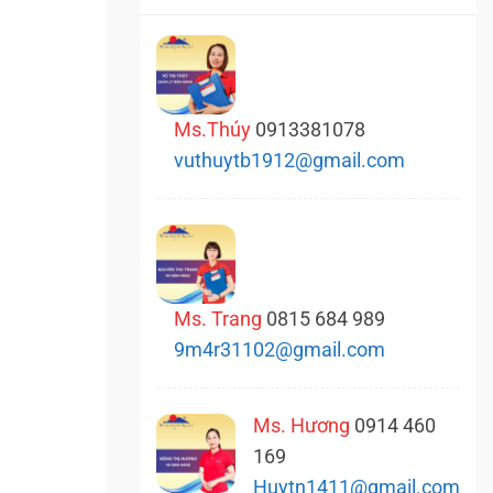
Ms.Thúy
0913381078
vuthuytb1912@gmail.com
Ms. Trang
0815 684 989
9m4r31102@gmail.com
Ms. Hương
0914 460
169
Huytn1411@gmail.com