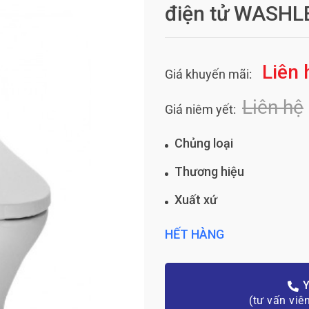
điện tử WASHL
Liên 
Giá khuyến mãi:
Liên hệ
Giá niêm yết:
Chủng loại
Thương hiệu
Xuất xứ
HẾT HÀNG
Y
(tư vấn viê