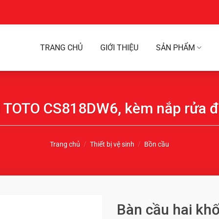
TRANG CHỦ
GIỚI THIỆU
SẢN PHẨM
ối TOTO CS818DW6, kèm nắp rửa 
Trang chủ
/
Thiết bị vệ sinh
/
Bồn cầu
Bàn cầu hai kh