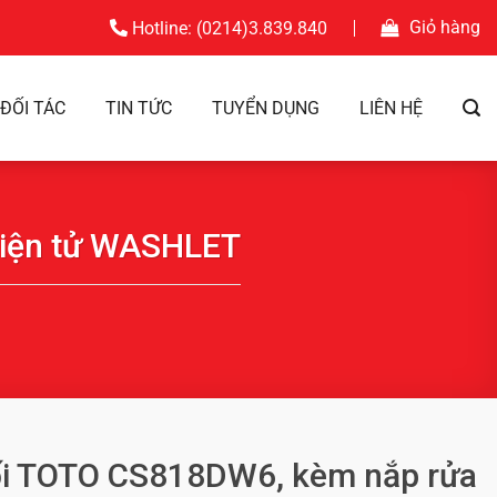
Giỏ hàng
Hotline: (0214)3.839.840
ĐỐI TÁC
TIN TỨC
TUYỂN DỤNG
LIÊN HỆ
điện tử WASHLET
ối TOTO CS818DW6, kèm nắp rửa