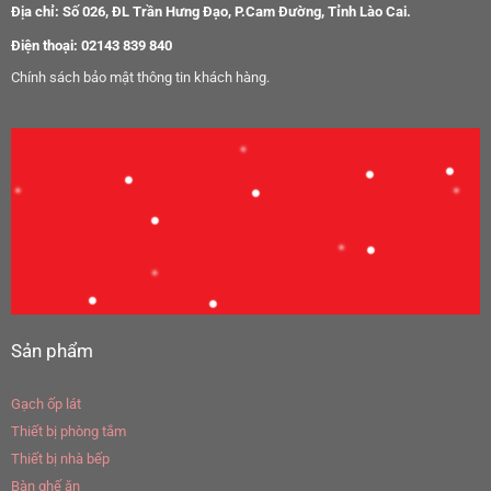
Địa chỉ: Số 026, ĐL Trần Hưng Đạo, P.Cam Đường, Tỉnh Lào Cai.
Điện thoại: 02143 839 840
Chính sách bảo mật thông tin khách hàng.
Sản phẩm
Gạch ốp lát
Thiết bị phòng tắm
Thiết bị nhà bếp
Bàn ghế ăn