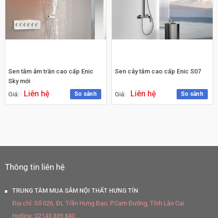
Sen tắm âm trần cao cấp Enic
Sen cây tắm cao cấp Enic S07
Sky mới
Liên hệ
Liên hệ
So sánh
So sánh
Giá:
Giá:
Thông tin liên hệ
TRUNG TÂM MUA SẮM NỘI THẤT HƯNG TÍN
Địa chỉ:
Số 026, ĐL Trần Hưng Đạo, P.Cam Đường, Tỉnh Lào Cai
Hotline:
02143 839 840