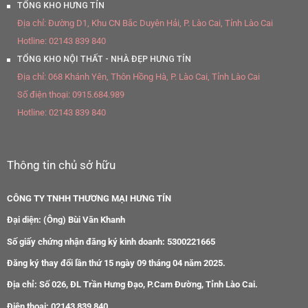
TỔNG KHO HƯNG TÍN
Địa chỉ:
Đường D1, Khu CN Bắc Duyên Hải, P. Lào Cai, Tỉnh Lào Cai
Hotline:
02143 839 840
TỔNG KHO NỘI THẤT - NHÀ ĐẸP HƯNG TÍN
Địa chỉ:
068 Khánh Yên, Thôn Hồng Hà, P. Lào Cai, Tỉnh Lào Cai
Số điện thoại:
0915.684.989
Hotline:
02143 839 840
Thông tin chủ sở hữu
CÔNG TY TNHH THƯƠNG MẠI HƯNG TÍN
Đại diện: (Ông) Bùi Văn Khanh
Số giấy chứng nhận đăng ký kinh doanh: 5300221665
Đăng ký thay đổi lần thứ 15 ngày 09 tháng 04 năm 2025.
Địa chỉ: Số 026, ĐL Trần Hưng Đạo, P.Cam Đường, Tỉnh Lào Cai.
Điện thoại: 02143 839 840