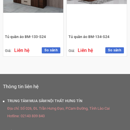
Tủ quần áo BM-133-S24
Tủ quần áo BM-134-S24
Liên hệ
Liên hệ
So sánh
So sánh
Giá:
Giá:
Thông tin liên hệ
TRUNG TÂM MUA SẮM NỘI THẤT HƯNG TÍN
Địa chỉ:
Số 026, ĐL Trần Hưng Đạo, P.Cam Đường, Tỉnh Lào Cai
Hotline:
02143 839 840