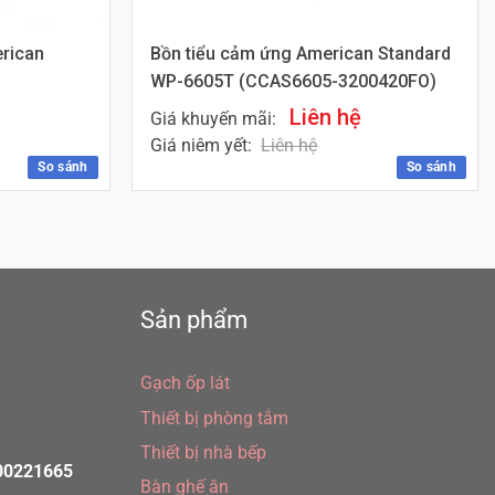
rican
Bồn tiểu cảm ứng American Standard
WP-6605T (CCAS6605-3200420FO)
Liên hệ
Giá khuyến mãi:
Giá niêm yết:
Liên hệ
So sánh
So sánh
Sản phẩm
Gạch ốp lát
Thiết bị phòng tắm
Thiết bị nhà bếp
300221665
Bàn ghế ăn