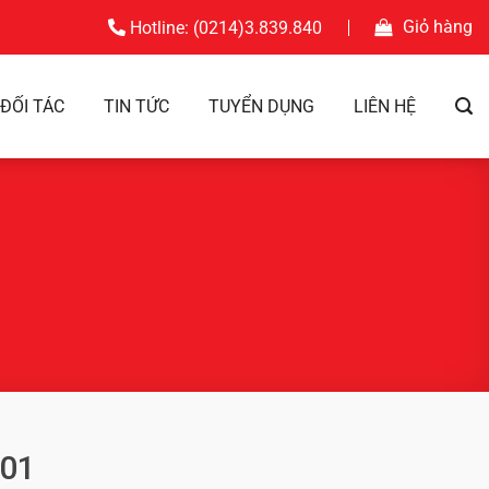
Giỏ hàng
Hotline: (0214)3.839.840
ĐỐI TÁC
TIN TỨC
TUYỂN DỤNG
LIÊN HỆ
-01