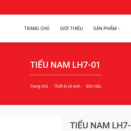
TRANG CHỦ
GIỚI THIỆU
SẢN PHẨM
TIỂU NAM LH7-01
Trang chủ
/
Thiết bị vệ sinh
/
Bồn tiểu
TIỂU NAM LH7