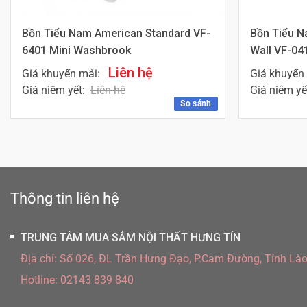
Bồn Tiểu Nam American Standard VF-
Bồn Tiểu N
6401 Mini Washbrook
Wall VF-04
Liên hệ
Giá khuyến mãi:
Giá khuyến
Giá niêm yết:
Liên hệ
Giá niêm yế
So sánh
Thông tin liên hệ
TRUNG TÂM MUA SẮM NỘI THẤT HƯNG TÍN
Địa chỉ:
Số 026, ĐL Trần Hưng Đạo, P.Cam Đường, Tỉnh Lào
Hotline:
02143 839 840