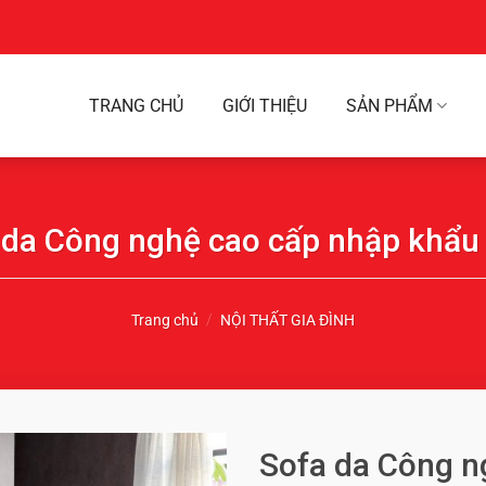
TRANG CHỦ
GIỚI THIỆU
SẢN PHẨM
 da Công nghệ cao cấp nhập khẩu
Trang chủ
/
NỘI THẤT GIA ĐÌNH
Sofa da Công n