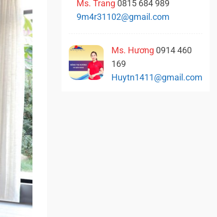
Ms. Trang
0815 684 989
9m4r31102@gmail.com
Ms. Hương
0914 460
169
Huytn1411@gmail.com