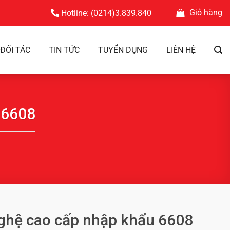
Giỏ hàng
Hotline: (0214)3.839.840
ĐỐI TÁC
TIN TỨC
TUYỂN DỤNG
LIÊN HỆ
 6608
ghệ cao cấp nhập khẩu 6608