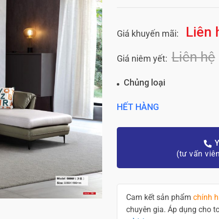
Liên 
Giá khuyến mãi:
Liên hệ
Giá niêm yết:
Chủng loại
HẾT HÀNG
Y
(tư vấn viê
Cam kết sản phẩm
chính 
chuyên gia. Áp dụng cho 