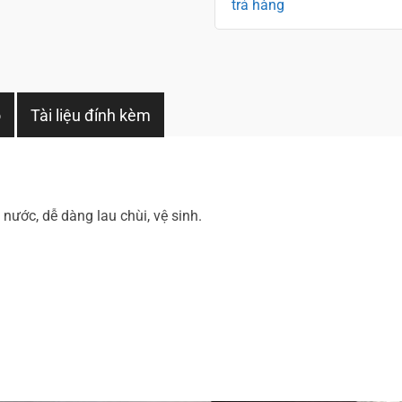
trả hàng
o
Tài liệu đính kèm
nước, dễ dàng lau chùi, vệ sinh.