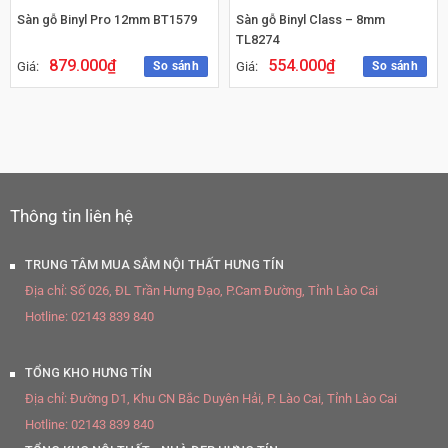
Sàn gỗ Binyl Pro 12mm BT1579
Sàn gỗ Binyl Class – 8mm
TL8274
879.000
₫
554.000
₫
So sánh
So sánh
Giá:
Giá:
Thông tin liên hệ
TRUNG TÂM MUA SẮM NỘI THẤT HƯNG TÍN
Địa chỉ:
Số 026, ĐL Trần Hưng Đạo, P.Cam Đường, Tỉnh Lào Cai
Hotline:
02143 839 840
TỔNG KHO HƯNG TÍN
Địa chỉ:
Đường D1, Khu CN Bắc Duyên Hải, P. Lào Cai, Tỉnh Lào Cai
Hotline:
02143 839 840