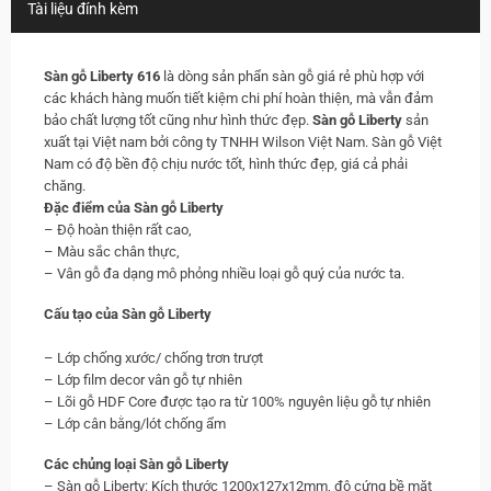
Tài liệu đính kèm
Sàn gỗ Liberty 616
là dòng sản phẩn sàn gỗ giá rẻ phù hợp với
các khách hàng muốn tiết kiệm chi phí hoàn thiện, mà vẫn đảm
bảo chất lượng tốt cũng như hình thức đẹp.
Sàn gỗ Liberty
sản
xuất tại Việt nam bởi công ty TNHH Wilson Việt Nam. Sàn gỗ Việt
Nam có độ bền độ chịu nước tốt, hình thức đẹp, giá cả phải
chăng.
Đặc điểm của Sàn gỗ Liberty
– Độ hoàn thiện rất cao,
– Màu sắc chân thực,
– Vân gỗ đa dạng mô phỏng nhiều loại gỗ quý của nước ta.
Cấu tạo của
Sàn gỗ Liberty
– Lớp chống xước/ chống trơn trượt
– Lớp film decor vân gỗ tự nhiên
– Lõi gỗ HDF Core được tạo ra từ 100% nguyên liệu gỗ tự nhiên
– Lớp cân bằng/lót chống ẩm
Các chủng loại Sàn gỗ Liberty
– Sàn gỗ Liberty: Kích thước 1200x127x12mm, độ cứng bề mặt