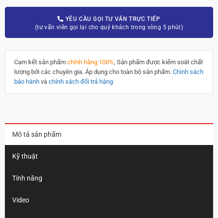
YÊU CẦU GỌI TƯ VẤN TRỰC TIẾP
(tư vấn viên gọi lại cho quý khách trong vòng 5 phút)
Cam kết sản phẩm
chính hãng 100%
, Sản phẩm được kiểm soát chất
lượng bởi các chuyên gia. Áp dụng cho toàn bộ sản phẩm.
Chính sách
bảo hành
và
chính sách đổi trả hàng
Mô tả sản phẩm
Kỹ thuật
Tính năng
Video