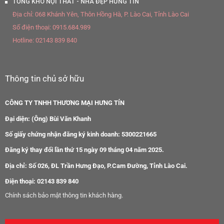
TỔNG KHO NỘI THẤT - NHÀ ĐẸP HƯNG TÍN
Địa chỉ:
068 Khánh Yên, Thôn Hồng Hà, P. Lào Cai, Tỉnh Lào Cai
Số điện thoại:
0915.684.989
Hotline:
02143 839 840
Thông tin chủ sở hữu
CÔNG TY TNHH THƯƠNG MẠI HƯNG TÍN
Đại diện: (Ông) Bùi Văn Khanh
Số giấy chứng nhận đăng ký kinh doanh: 5300221665
Đăng ký thay đổi lần thứ 15 ngày 09 tháng 04 năm 2025.
Địa chỉ: Số 026, ĐL Trần Hưng Đạo, P.Cam Đường, Tỉnh Lào Cai.
Điện thoại: 02143 839 840
Chính sách bảo mật thông tin khách hàng.