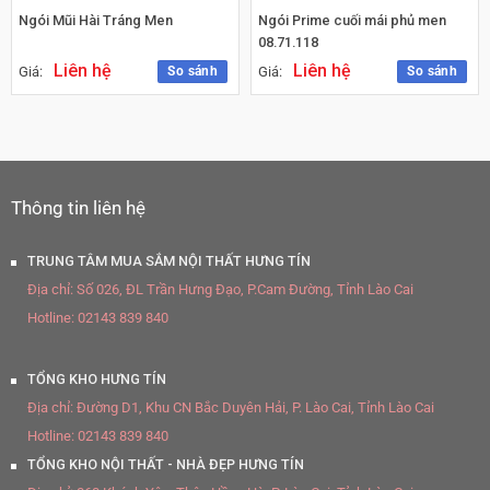
Ngói Mũi Hài Tráng Men
Ngói Prime cuối mái phủ men
08.71.118
Liên hệ
Liên hệ
So sánh
So sánh
Giá:
Giá:
Thông tin liên hệ
TRUNG TÂM MUA SẮM NỘI THẤT HƯNG TÍN
Địa chỉ:
Số 026, ĐL Trần Hưng Đạo, P.Cam Đường, Tỉnh Lào Cai
Hotline:
02143 839 840
TỔNG KHO HƯNG TÍN
Địa chỉ:
Đường D1, Khu CN Bắc Duyên Hải, P. Lào Cai, Tỉnh Lào Cai
Hotline:
02143 839 840
TỔNG KHO NỘI THẤT - NHÀ ĐẸP HƯNG TÍN