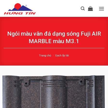
Chuyển
đến
nội
dung
Ngói màu vân đá dạng sóng Fuji AIR
MARBLE màu M3.1
Trang chủ
/
Gạch ốp lát