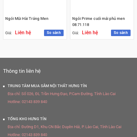
Ngói Mũi Hài Tráng Men
Ngói Prime cuối mái phủ men
08.71.118
Liên hệ
Liên hệ
So sánh
So sánh
Giá:
Giá:
Thông tin liên hệ
TRUNG TÂM MUA SẮM NỘI THẤT HƯNG TÍN
Địa chỉ:
Số 026, ĐL Trần Hưng Đạo, P.Cam Đường, Tỉnh Lào Cai
Hotline:
02143 839 840
TỔNG KHO HƯNG TÍN
Địa chỉ:
Đường D1, Khu CN Bắc Duyên Hải, P. Lào Cai, Tỉnh Lào Cai
Hotline:
02143 839 840