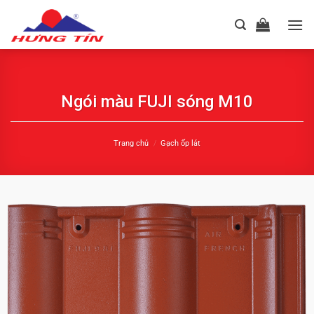
Chuyển
đến
nội
dung
Ngói màu FUJI sóng M10
Trang chủ
/
Gạch ốp lát