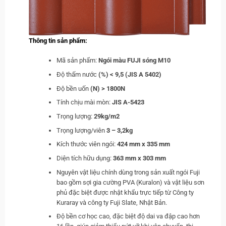
Thông tin sản phẩm:
Mã sản phẩm:
Ngói màu FUJI sóng M10
Độ thấm nước
(%) < 9,5 (JIS A 5402)
Độ bền uốn
(N) > 1800N
Tính chịu mài mòn:
JIS A-5423
Trọng lượng:
29kg/m2
Trọng lượng/viên
3 – 3,2kg
Kích thước viên ngói:
424 mm x 335 mm
Diện tích hữu dụng:
363 mm x 303 mm
Nguyên vật liệu chính dùng trong sản xuất ngói Fuji
bao gồm sợi gia cường PVA (Kuralon) và vật liệu sơn
phủ đặc biệt được nhật khẩu trực tiếp từ Công ty
Kuraray và công ty Fuji Slate, Nhật Bản.
Độ bền cơ học cao, đặc biệt độ dai va đập cao hơn