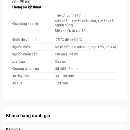
38 – 90 mm
Thông số kỹ thuật
Thẻ từ: 50 thẻ từ
Mật khẩu: 1 mật khẩu chủ, 1 mật khẩu
Khả năng lưu trữ
người dùng
Điểu khiển từ xa: 15
Nhiệt độ vận hành
-25 °C đến +60 °C
Nguồn điện
6V (8 viên pin alkaline, loại 1,5V, cỡ AA)
Nguồn khẩn cấp
Pin alkaline 9V
Loại cửa
Cửa gỗ
Khoảng cách cửa
tối thiểu 3 mm
Độ dày cửa
38 – 90 mm
Đố cửa
120 mm
Khách hàng đánh giá
Đánh giá