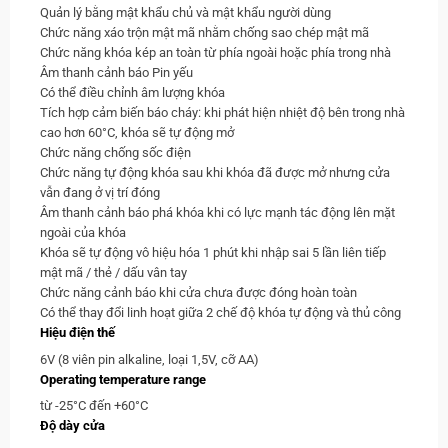
Quản lý bằng mật khẩu chủ và mật khẩu người dùng
Chức năng xáo trộn mật mã nhằm chống sao chép mật mã
Chức năng khóa kép an toàn từ phía ngoài hoặc phía trong nhà
Âm thanh cảnh báo Pin yếu
Có thể điều chỉnh âm lượng khóa
Tích hợp cảm biến báo cháy: khi phát hiện nhiệt độ bên trong nhà
cao hơn 60°C, khóa sẽ tự động mở
Chức năng chống sốc điện
Chức năng tự động khóa sau khi khóa đã được mở nhưng cửa
vẫn đang ở vị trí đóng
Âm thanh cảnh báo phá khóa khi có lực mạnh tác động lên mặt
ngoài của khóa
Khóa sẽ tự động vô hiệu hóa 1 phút khi nhập sai 5 lần liên tiếp
mật mã / thẻ / dấu vân tay
Chức năng cảnh báo khi cửa chưa được đóng hoàn toàn
Có thể thay đổi linh hoạt giữa 2 chế độ khóa tự động và thủ công
Hiệu điện thế
6V (8 viên pin alkaline, loại 1,5V, cỡ AA)
Operating temperature range
từ -25°C đến +60°C
Độ dày cửa