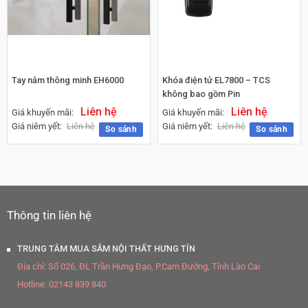
Tay nắm thông minh EH6000
Khóa điện tử EL7800 – TCS
không bao gồm Pin
Liên hệ
Liên hệ
Giá khuyến mãi:
Giá khuyến mãi:
Giá niêm yết:
Liên hệ
Giá niêm yết:
Liên hệ
So sánh
So sánh
Thông tin liên hệ
TRUNG TÂM MUA SẮM NỘI THẤT HƯNG TÍN
Địa chỉ:
Số 026, ĐL Trần Hưng Đạo, P.Cam Đường, Tỉnh Lào Cai
Hotline:
02143 839 840