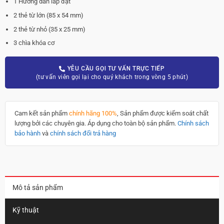
1 Hướng dẫn lắp đặt
2 thẻ từ lớn (85 x 54 mm)
2 thẻ từ nhỏ (35 x 25 mm)
3 chìa khóa cơ
YÊU CẦU GỌI TƯ VẤN TRỰC TIẾP
(tư vấn viên gọi lại cho quý khách trong vòng 5 phút)
Cam kết sản phẩm
chính hãng 100%
, Sản phẩm được kiểm soát chất
lượng bởi các chuyên gia. Áp dụng cho toàn bộ sản phẩm.
Chính sách
bảo hành
và
chính sách đổi trả hàng
Mô tả sản phẩm
Kỹ thuật