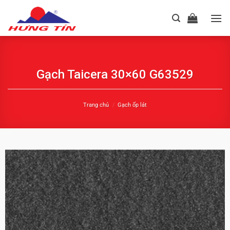
Chuyển
đến
nội
dung
Gạch Taicera 30×60 G63529
Trang chủ
/
Gạch ốp lát