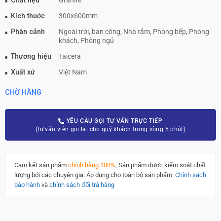
Chất liệu
Granite
Kích thuớc
300x600mm
Phân cảnh
Ngoài trời, ban công, Nhà tắm, Phòng bếp, Phòng
khách, Phòng ngủ
Thương hiệu
Taicera
Xuất xứ
Việt Nam
CHỜ HÀNG
YÊU CẦU GỌI TƯ VẤN TRỰC TIẾP
(tư vấn viên gọi lại cho quý khách trong vòng 5 phút)
Cam kết sản phẩm
chính hãng 100%
, Sản phẩm được kiểm soát chất
lượng bởi các chuyên gia. Áp dụng cho toàn bộ sản phẩm.
Chính sách
bảo hành
và
chính sách đổi trả hàng