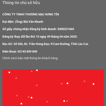
Thông tin chủ sở hữu
CÔNG TY TNHH THƯƠNG MẠI HƯNG TÍN
Đại diện: (Ông) Bùi Văn Khanh
Số giấy chứng nhận đăng ký kinh doanh: 5300221665
Đăng ký thay đổi lần thứ 15 ngày 09 tháng 04 năm 2025.
Địa chỉ: Số 026, ĐL Trần Hưng Đạo, P.Cam Đường, Tỉnh Lào Cai.
Điện thoại: 02143 839 840
Chính sách bảo mật thông tin khách hàng.