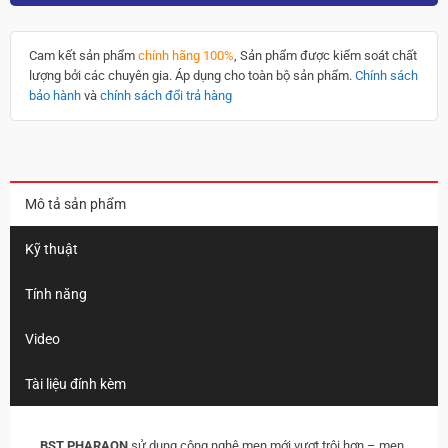
Cam kết sản phẩm
chính hãng 100%
, Sản phẩm được kiểm soát chất
lượng bởi các chuyên gia. Áp dụng cho toàn bộ sản phẩm.
Chính sách
bảo hành
và
chính sách đổi trả hàng
Mô tả sản phẩm
Kỹ thuật
Tính năng
Video
Tài liệu đính kèm
BST PHARAON
sử dụng công nghệ men mới vượt trội hơn – men