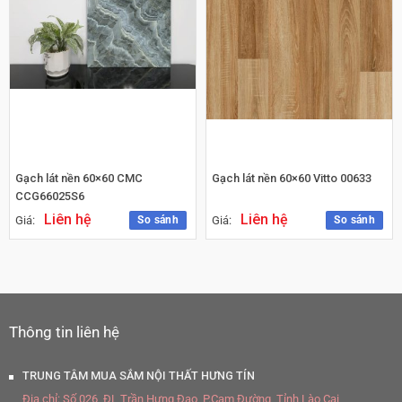
Gạch lát nền 60×60 CMC
Gạch lát nền 60×60 Vitto 00633
CCG66025S6
Liên hệ
Liên hệ
So sánh
So sánh
Giá:
Giá:
Thông tin liên hệ
TRUNG TÂM MUA SẮM NỘI THẤT HƯNG TÍN
Địa chỉ:
Số 026, ĐL Trần Hưng Đạo, P.Cam Đường, Tỉnh Lào Cai