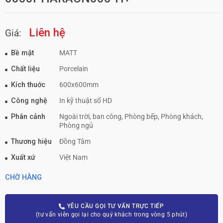
Liên hệ
Giá:
Bề mặt
MATT
Chất liệu
Porcelain
Kích thuớc
600x600mm
Công nghệ
In kỹ thuật số HD
Phân cảnh
Ngoài trời, ban công, Phòng bếp, Phòng khách,
Phòng ngủ
Thương hiệu
Đồng Tâm
Xuất xứ
Việt Nam
CHỜ HÀNG
YÊU CẦU GỌI TƯ VẤN TRỰC TIẾP
(tư vấn viên gọi lại cho quý khách trong vòng 5 phút)