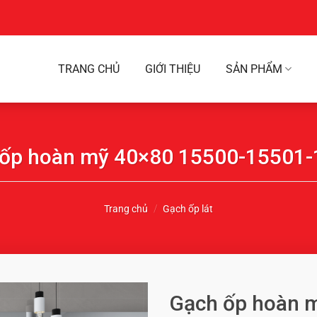
TRANG CHỦ
GIỚI THIỆU
SẢN PHẨM
ốp hoàn mỹ 40×80 15500-15501
Trang chủ
/
Gạch ốp lát
Gạch ốp hoàn 