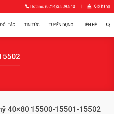
Giỏ hàng
Hotline: (0214)3.839.840
ĐỐI TÁC
TIN TỨC
TUYỂN DỤNG
LIÊN HỆ
-15502
mỹ 40×80 15500-15501-15502