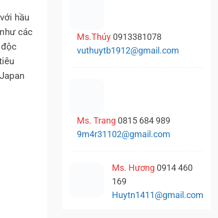
với hầu
 như các
Ms.Thúy
0913381078
 độc
vuthuytb1912@gmail.com
tiêu
,Japan
Ms. Trang
0815 684 989
9m4r31102@gmail.com
Ms. Hương
0914 460
169
Huytn1411@gmail.com