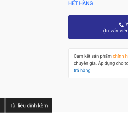
HẾT HÀNG
Y
(tư vấn viê
Cam kết sản phẩm
chính 
chuyên gia. Áp dụng cho 
trả hàng
o
Tài liệu đính kèm