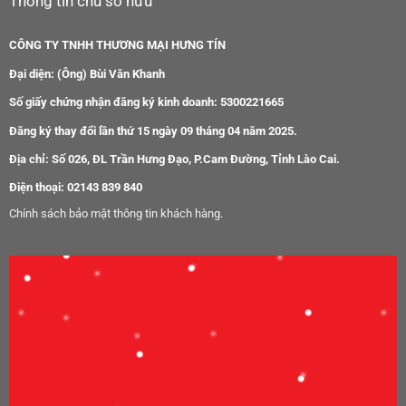
Thông tin chủ sở hữu
CÔNG TY TNHH THƯƠNG MẠI HƯNG TÍN
Đại diện: (Ông) Bùi Văn Khanh
Số giấy chứng nhận đăng ký kinh doanh: 5300221665
Đăng ký thay đổi lần thứ 15 ngày 09 tháng 04 năm 2025.
Địa chỉ: Số 026, ĐL Trần Hưng Đạo, P.Cam Đường, Tỉnh Lào Cai.
Điện thoại: 02143 839 840
Chính sách bảo mật thông tin khách hàng.