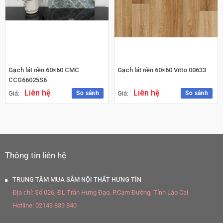
Gạch lát nền 60×60 CMC
Gạch lát nền 60×60 Vitto 00633
CCG66025S6
Liên hệ
Liên hệ
So sánh
So sánh
Giá:
Giá:
Thông tin liên hệ
TRUNG TÂM MUA SẮM NỘI THẤT HƯNG TÍN
Địa chỉ:
Số 026, ĐL Trần Hưng Đạo, P.Cam Đường, Tỉnh Lào Cai
Hotline:
02143 839 840