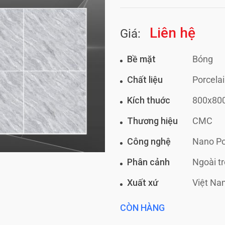
Liên hệ
Giá:
Bề mặt
Bóng
Chất liệu
Porcela
Kích thuớc
800x8
Thương hiệu
CMC
Công nghệ
Nano Po
Phân cảnh
Ngoài t
Xuất xứ
Việt Na
CÒN HÀNG