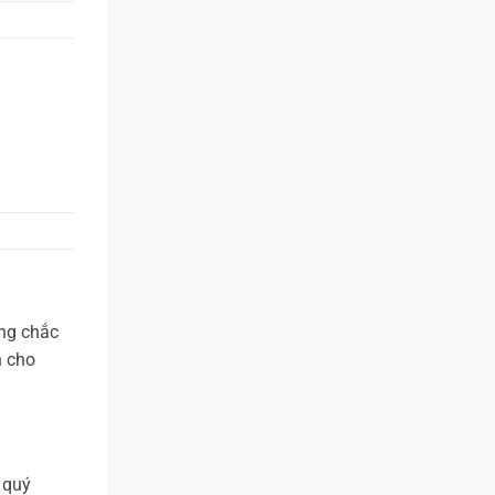
ơng chắc
n cho
á quý