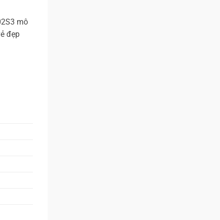
002S3 mô
vẻ đẹp