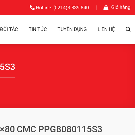
Giỏ hàng
Hotline: (0214)3.839.840
ĐỐI TÁC
TIN TỨC
TUYỂN DỤNG
LIÊN HỆ
15S3
80×80 CMC PPG8080115S3