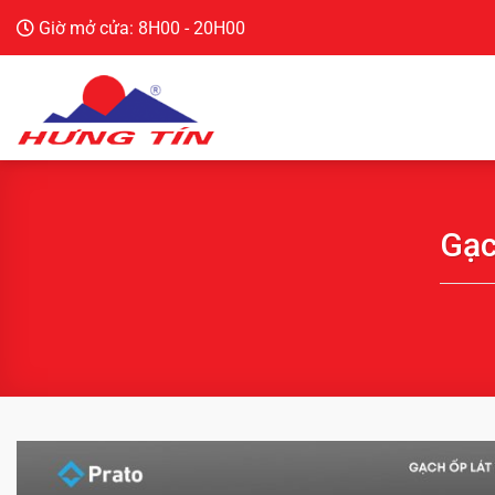
Chuyển
Giờ mở cửa: 8H00 - 20H00
đến
nội
dung
Gạc