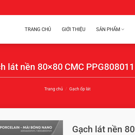
TRANG CHỦ
GIỚI THIỆU
SẢN PHẨM
h lát nền 80×80 CMC PPG80801
Trang chủ
/
Gạch ốp lát
Gạch lát nền 