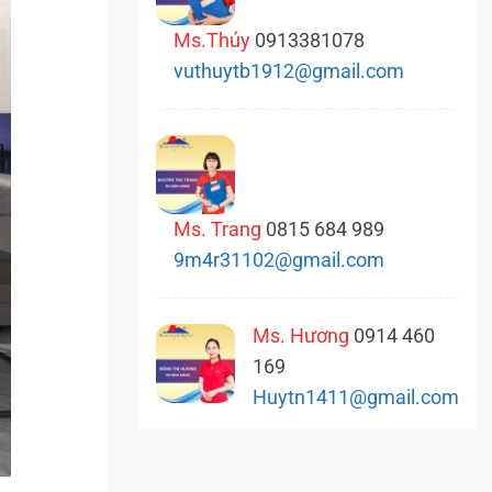
Ms.Thúy
0913381078
vuthuytb1912@gmail.com
Ms. Trang
0815 684 989
9m4r31102@gmail.com
Ms. Hương
0914 460
169
Huytn1411@gmail.com