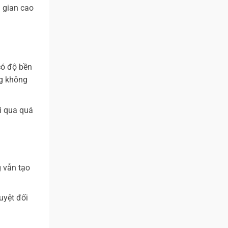
 gian cao
có độ bền
ng không
i qua quá
 vẫn tạo
uyệt đối