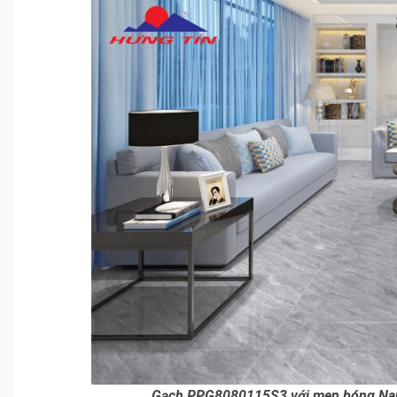
Gạch PPG8080115S3 với men bóng Nano