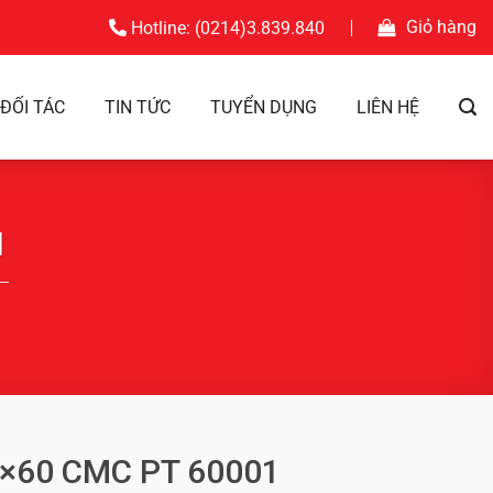
Giỏ hàng
Hotline: (0214)3.839.840
ĐỐI TÁC
TIN TỨC
TUYỂN DỤNG
LIÊN HỆ
1
60×60 CMC PT 60001