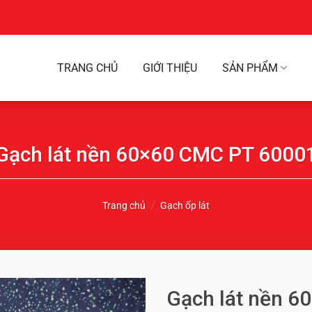
TRANG CHỦ
GIỚI THIỆU
SẢN PHẨM
Gạch lát nền 60×60 CMC PT 6000
Trang chủ
/
Gạch ốp lát
Gạch lát nền 