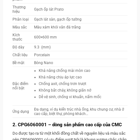
Thương
Gạch ốp lát Prato
hiệu
Phân loại
Gạch lát sàn, gạch ốp tường
Màu sắc
Màu xám khói vân đá trắng
Kích
600×600 mm
thước
Độ dày
9.3 (mm)
Chất liệu
Porcelain
Bề mặt
Bóng Nano
Khả năng chống mài mòn cao
Khả năng chịu áp lực cao
Chống axit, chống trơn trượt
Đặc điểm
nổi bật
Không bắt cháy, không giãn nở
Dễ vệ sinh, chống vi khuẩn, nấm mốc
Đa dạng, ví dụ kiến trúc nhà ống, khu chung cư, nhà ở
Ứng dụng
cao cấp, biệt thự, phòng khách…
2. CPG6060001 – dòng sản phẩm cao cấp của CMC
Do được tạo ra từ một khối đồng chất về nguyên liệu và màu sắc
nên CPG6060001 có ưu điểm vượt trội là khung xương chắc chắn,