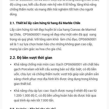
độ cứng cao, kết cấu được nén kỹ nên ít lỗ hổng, tăng khả năng
chống thấm nước và mang đến trải nghiệm tốt hơn cho người
dùng.
2.1. Thiết kế lấy cảm hứng từ hang đá Marble Chile
Lấy cảm hứng từ nét đẹp huyền bí của hang Cuevas de Marmol
tại Chile, CPG6060001 mang vẻ đẹp như một viên đá quý sang
trọng và quý phái. Với tông xám khói làm chủ đạo, CPG6060001
sẽ là 1 sự lựa chọn hoàn hảo cho những không gian cao cấp,
mang lại cảm giác xa hoa cho gia chủ.
2.2. Độ bền vượt thời gian
Khả năng chống mài mòn cao: Gạch CPG6060001 với chất liệu
gạch Porcelain với kết cấu xương bán sứ đặc biệt, có độ bền
uốn, chịu lực và chống thấm nước vượt trội giúp sản phẩm sẵn
sàng chinh phục mọi địa hình khi được ứng dụng trong không
gian thiết kế.
Khả năng chịu áp lực cao: Gạch được nung ở nhiệt độ cao từ
1.200-1.300 độ C, có độ bền uống hoàn hảo do được trải qua
quá trình ép nén tới 7.000 tấn.