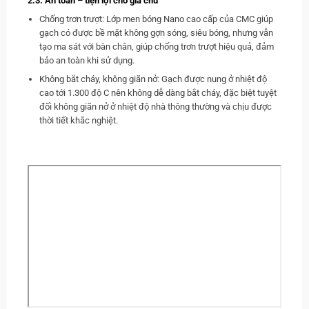
2.3. An toàn – tiện lợi cho gia chủ
Chống trơn trượt: Lớp men bóng Nano cao cấp của CMC giúp
gạch có được bề mặt không gợn sóng, siêu bóng, nhưng vẫn
tạo ma sát với bàn chân, giúp chống trơn trượt hiệu quả, đảm
bảo an toàn khi sử dụng.
Không bắt cháy, không giãn nở: Gạch được nung ở nhiệt độ
cao tới 1.300 độ C nên không dễ dàng bắt cháy, đặc biệt tuyệt
đối không giãn nở ở nhiệt độ nhà thông thường và chịu được
thời tiết khắc nghiệt.