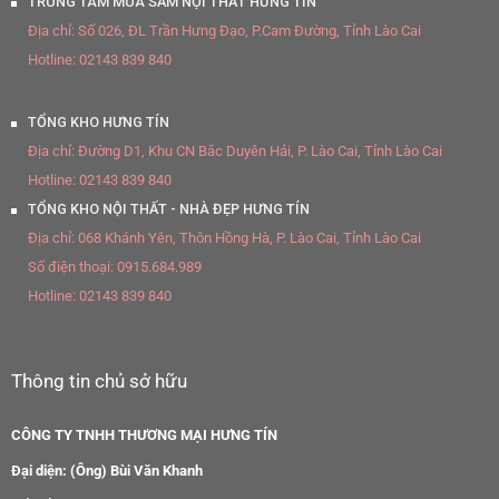
TRUNG TÂM MUA SẮM NỘI THẤT HƯNG TÍN
Địa chỉ:
Số 026, ĐL Trần Hưng Đạo, P.Cam Đường, Tỉnh Lào Cai
Hotline:
02143 839 840
TỔNG KHO HƯNG TÍN
Địa chỉ:
Đường D1, Khu CN Bắc Duyên Hải, P. Lào Cai, Tỉnh Lào Cai
Hotline:
02143 839 840
TỔNG KHO NỘI THẤT - NHÀ ĐẸP HƯNG TÍN
Địa chỉ:
068 Khánh Yên, Thôn Hồng Hà, P. Lào Cai, Tỉnh Lào Cai
Số điện thoại:
0915.684.989
Hotline:
02143 839 840
Thông tin chủ sở hữu
CÔNG TY TNHH THƯƠNG MẠI HƯNG TÍN
Đại diện: (Ông) Bùi Văn Khanh