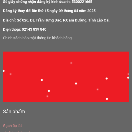
Số giấy chứng nhận đăng ký kinh doanh: 5300221665
Đăng ký thay đổi lần thứ 15 ngày 09 tháng 04 năm 2025.
Địa chỉ: Số 026, ĐL Trần Hưng Đạo, P.Cam Đường, Tỉnh Lào Cai.
Điện thoại: 02143 839 840
Chính sách bảo mật thông tin khách hàng.
Sản phẩm
Gạch ốp lát