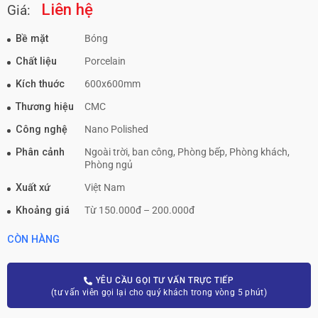
Liên hệ
Giá:
Bề mặt
Bóng
Chất liệu
Porcelain
Kích thuớc
600x600mm
Thương hiệu
CMC
Công nghệ
Nano Polished
Phân cảnh
Ngoài trời, ban công, Phòng bếp, Phòng khách,
Phòng ngủ
Xuất xứ
Việt Nam
Khoảng giá
Từ 150.000đ – 200.000đ
CÒN HÀNG
YÊU CẦU GỌI TƯ VẤN TRỰC TIẾP
(tư vấn viên gọi lại cho quý khách trong vòng 5 phút)