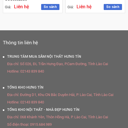
Liên hệ
Liên hệ
So sánh
So sánh
Giá:
Giá:
Thông tin liên hệ
TRUNG TÂM MUA SẮM NỘI THẤT HƯNG TÍN
Địa chỉ:
Số 026, ĐL Trần Hưng Đạo, P.Cam Đường, Tỉnh Lào Cai
Hotline:
02143 839 840
TỔNG KHO HƯNG TÍN
Địa chỉ:
Đường D1, Khu CN Bắc Duyên Hải, P. Lào Cai, Tỉnh Lào Cai
Hotline:
02143 839 840
TỔNG KHO NỘI THẤT - NHÀ ĐẸP HƯNG TÍN
Địa chỉ:
068 Khánh Yên, Thôn Hồng Hà, P. Lào Cai, Tỉnh Lào Cai
Số điện thoại:
0915.684.989