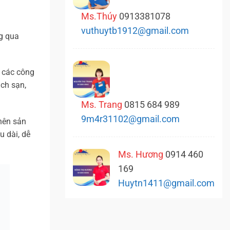
Ms.Thúy
0913381078
vuthuytb1912@gmail.com
ng qua
 các công
ách sạn,
Ms. Trang
0815 684 989
9m4r31102@gmail.com
 nên sản
u dài, dễ
Ms. Hương
0914 460
169
Huytn1411@gmail.com