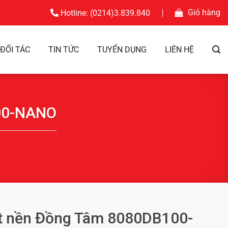
Giỏ hàng
Hotline: (0214)3.839.840
ĐỐI TÁC
TIN TỨC
TUYỂN DỤNG
LIÊN HỆ
100-NANO
át nền Đồng Tâm 8080DB100-