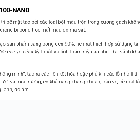
B100-NANO
g trí bề mặt tạo bởi các loại bột màu trộn trong xương gạch khô
 không bị bong tróc mất màu do ma sát.
tạo sản phẩm sáng bóng đến 90%, nên rất thích hợp sử dụng tại
được các yêu cầu kỹ thuật và tính thẩm mỹ cao như: đại sảnh kh
ự…
g minh”, tạo ra các liên kết hóa hoặc phủ kín các lỗ nhỏ li ti
người và môi trường, có khả năng kháng khuẩn, bảo vệ, bề mặt lâ
g lạnh, độ ẩm…