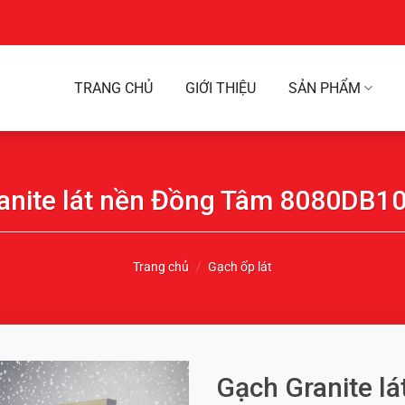
TRANG CHỦ
GIỚI THIỆU
SẢN PHẨM
anite lát nền Đồng Tâm 8080DB
Trang chủ
/
Gạch ốp lát
Gạch Granite l