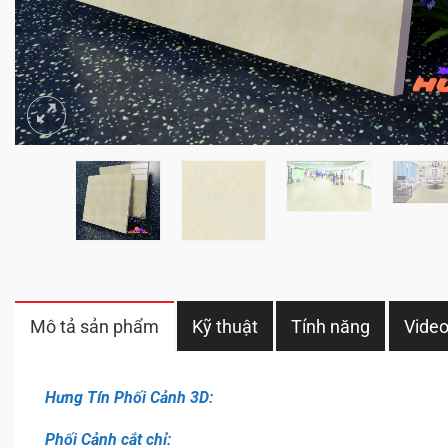
Mô tả sản phẩm
Kỹ thuật
Tính năng
Vide
Hưng Tín Phối Cảnh 3D:
Phối Cảnh cắt chỉ: