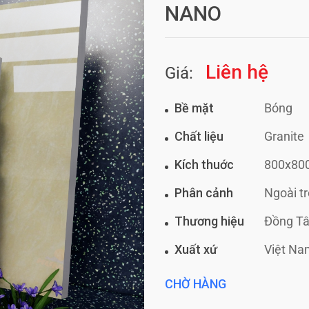
NANO
Liên hệ
Giá:
Bề mặt
Bóng
Chất liệu
Granite
Kích thuớc
800x8
Phân cảnh
Ngoài t
Thương hiệu
Đồng T
Xuất xứ
Việt Na
CHỜ HÀNG