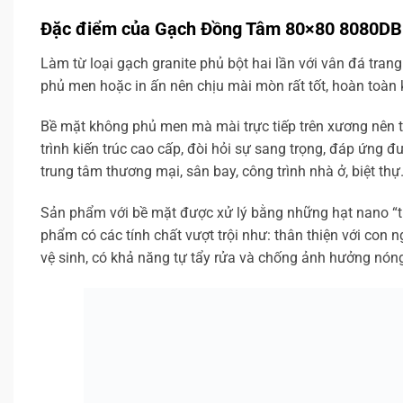
Đặc điểm của Gạch Đồng Tâm 80×80 8080D
Làm từ loại gạch granite phủ bột hai lần với vân đá tran
phủ men hoặc in ấn nên chịu mài mòn rất tốt, hoàn toàn
Bề mặt không phủ men mà mài trực tiếp trên xương nên 
trình kiến trúc cao cấp, đòi hỏi sự sang trọng, đáp ứng 
trung tâm thương mại, sân bay, công trình nhà ở, biệt th
Sản phẩm với bề mặt được xử lý bằng những hạt nano “thôn
phẩm có các tính chất vượt trội như: thân thiện với con 
vệ sinh, có khả năng tự tẩy rửa và chống ảnh hưởng nón