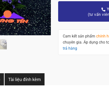
Y
(tư vấn viê
Cam kết sản phẩm
chính 
chuyên gia. Áp dụng cho 
trả hàng
o
Tài liệu đính kèm