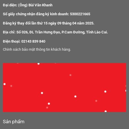
Đại diện: (Ông) Bùi Văn Khanh
Số giấy chứng nhận đăng ký kinh doanh: 5300221665
Đăng ký thay đổi lần thứ 15 ngày 09 tháng 04 năm 2025.
Địa chỉ: Số 026, ĐL Trần Hưng Đạo, P.Cam Đường, Tỉnh Lào Cai.
Điện thoại: 02143 839 840
Chính sách bảo mật thông tin khách hàng.
Sản phẩm