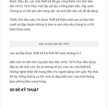
được điều đó, các nhà thiết kế đã gia công thêm cho bồn tắm
NG-1870/ 1870 Plus một lớp vật liệu chống bám bẩn, trầy xước.
Chúng ta có thể yên tâm rằng việc vệ sinh bồn tắm sẽ rất dễ dàng.
Chiếc bồn tắm này còn được thiết kế thêm một van xả tràn bên
cạnh xả đáy. Nước không bị tràn ra sàn nhà nếu chúng ta có lỡ
bơm thừa nước.
Khe xả tràn bồn NG-1870
Van xả đáy được thiết kế kín khít để nước không rò rỉ.
Mỗi một chi tiết nhỏ của bồn tắm NG-1870/ 1870 Plus đều được
đầu tư rất chỉn chu. Đó là những nỗ lực của các nhà thiết kế,
những nghệ nhân để mang đến cho người dùng cảm giác thư thái
tối đa. Đồng thời là sự tôn vinh vẻ đẹp kiến trúc của một không
gian phòng tắm sang trọng.
SƠ ĐỒ KỸ THUẬT