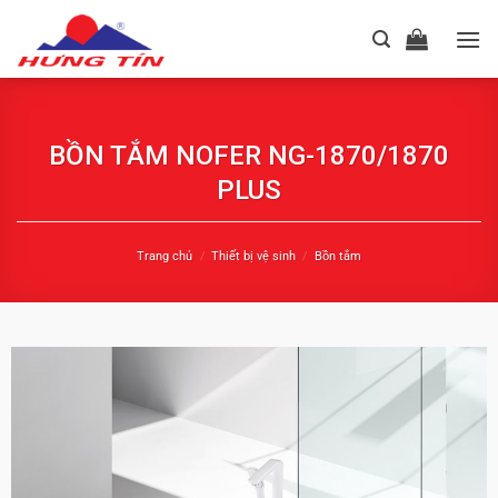
Chuyển
đến
nội
dung
BỒN TẮM NOFER NG-1870/1870
PLUS
Trang chủ
/
Thiết bị vệ sinh
/
Bồn tắm