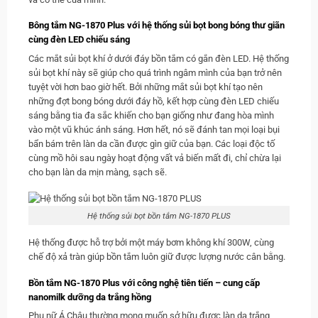
Bông tắm NG-1870 Plus với hệ thống sủi bọt bong bóng thư giãn
cùng đèn LED chiếu sáng
Các mắt sủi bọt khí ở dưới đáy bồn tắm có gắn đèn LED. Hệ thống
sủi bọt khí này sẽ giúp cho quá trình ngâm mình của bạn trở nên
tuyệt vời hơn bao giờ hết. Bởi những mắt sủi bọt khí tạo nên
những đợt bong bóng dưới đáy hồ, kết hợp cùng đèn LED chiếu
sáng bằng tia đa sắc khiến cho bạn giống như đang hòa mình
vào một vũ khúc ánh sáng. Hơn hết, nó sẽ đánh tan mọi loại bụi
bẩn bám trên làn da cần được gìn giữ của bạn. Các loại độc tố
cùng mồ hôi sau ngày hoạt động vất vả biến mất đi, chỉ chừa lại
cho bạn làn da mịn màng, sạch sẽ.
Hệ thống sủi bọt bồn tắm NG-1870 PLUS
Hệ thống được hỗ trợ bởi một máy bơm không khí 300W, cùng
chế độ xả tràn giúp bồn tắm luôn giữ được lượng nước cân bằng.
Bồn tắm NG-1870 Plus với công nghệ tiên tiến – cung cấp
nanomilk dưỡng da trắng hồng
Phụ nữ Á Châu thường mong muốn sở hữu được làn da trắng