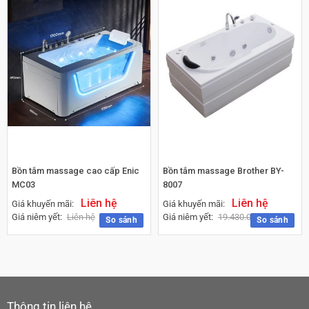
Bồn tắm massage cao cấp Enic
Bồn tắm massage Brother BY-
MC03
8007
Liên hệ
Liên hệ
Giá khuyến mãi:
Giá khuyến mãi:
Giá niêm yết:
Liên hệ
Giá niêm yết:
19.430.000
₫
So sánh
So sánh
Thông tin liên hệ