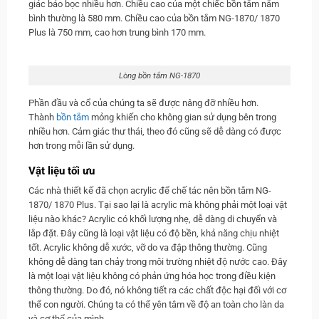
giác bảo bọc nhiều hơn. Chiều cao của một chiếc bồn tắm nằm
bình thường là 580 mm. Chiều cao của bồn tắm NG-1870/ 1870
Plus là 750 mm, cao hơn trung bình 170 mm.
Lòng bồn tắm NG-1870
Phần đầu và cổ của chúng ta sẽ được nâng đỡ nhiều hơn.
Thành
bồn tắm
mỏng khiến cho không gian sử dụng bên trong
nhiều hơn. Cảm giác thư thái, theo đó cũng sẽ dễ dàng có được
hơn trong mỗi lần sử dụng.
Vật liệu tối ưu
Các nhà thiết kế đã chọn acrylic để chế tác nên bồn tắm NG-
1870/ 1870 Plus. Tại sao lại là acrylic mà không phải một loại vật
liệu nào khác? Acrylic có khối lượng nhẹ, dễ dàng di chuyển và
lắp đặt. Đây cũng là loại vật liệu có độ bền, khả năng chịu nhiệt
tốt. Acrylic không dễ xước, vỡ do va đập thông thường. Cũng
không dễ dàng tan chảy trong môi trường nhiệt độ nước cao. Đây
là một loại vật liệu không có phản ứng hóa học trong điều kiện
thông thường. Do đó, nó không tiết ra các chất độc hại đối với cơ
thể con người. Chúng ta có thể yên tâm về độ an toàn cho làn da
và cơ thể của mình.