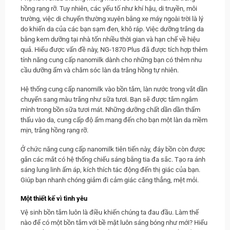
hồng rạng rỡ. Tuy nhiên, các yếu tố như khí hậu, di truyền, môi
trường, việc di chuyển thường xuyên bằng xe máy ngoài trời là lý
do khiến da của các bạn sạm đen, khô ráp. Việc dưỡng trắng da
bằng kem dưỡng tại nhà tốn nhiều thời gian và hạn chế về hiệu
quả. Hiểu được vấn đề này, NG-1870 Plus đã được tích hợp thêm
tính năng cung cấp nanomilk dành cho những bạn có thêm nhu
cầu dưỡng ẩm và chăm sóc làn da trắng hồng tự nhiên.
Hệ thống cung cấp nanomilk vào bồn tắm, làn nước trong vắt dần
chuyển sang màu trắng như sữa tươi. Bạn sẽ được tắm ngâm
mình trong bồn sữa tươi mát. Những dưỡng chất dần dần thẩm
thấu vào da, cung cấp độ ẩm mang đến cho bạn một làn da mềm
mịn, trắng hồng rạng rỡ.
Ở chức năng cung cấp nanomilk tiên tiến này, đáy bồn còn được
gắn các mắt có hệ thống chiếu sáng bằng tia đa sắc. Tạo ra ánh
sáng lung linh ấm áp, kích thích tác động đến thị giác của bạn.
Giúp bạn nhanh chóng giảm đi cảm giác căng thẳng, mệt mỏi.
Một thiết kế vì tình yêu
Vệ sinh bồn tắm luôn là điều khiến chúng ta đau đầu. Làm thế
nào để có một bồn tắm với bề mặt luôn sáng bóng như mới? Hiểu