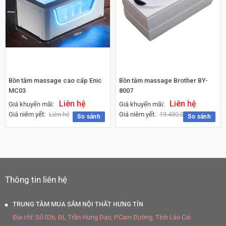
Bồn tắm massage cao cấp Enic
Bồn tắm massage Brother BY-
MC03
8007
Liên hệ
Liên hệ
Giá khuyến mãi:
Giá khuyến mãi:
Giá niêm yết:
Liên hệ
Giá niêm yết:
19.430.000
₫
So sánh
So sánh
Thông tin liên hệ
TRUNG TÂM MUA SẮM NỘI THẤT HƯNG TÍN
Địa chỉ:
Số 026, ĐL Trần Hưng Đạo, P.Cam Đường, Tỉnh Lào Cai