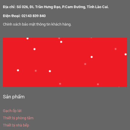
Địa chỉ: Số 026, ĐL Trần Hưng Đạo, P.Cam Đường, Tỉnh Lào Cai.
Điện thoại: 02143 839 840
Chính sách bảo mật thông tin khách hàng.
Sản phẩm
Gạch ốp lát
Thiết bị phòng tắm
Thiết bị nhà bếp