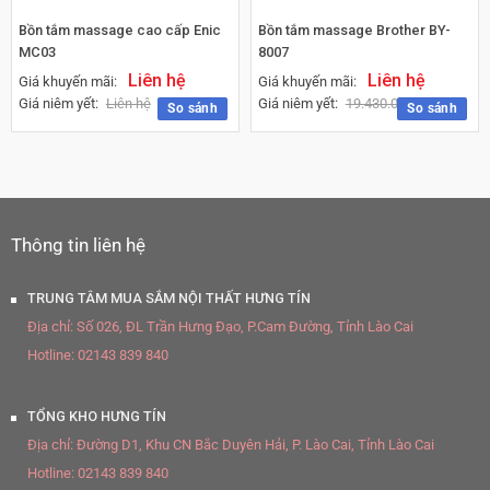
Bồn tắm massage cao cấp Enic
Bồn tắm massage Brother BY-
MC03
8007
Liên hệ
Liên hệ
Giá khuyến mãi:
Giá khuyến mãi:
Giá niêm yết:
Liên hệ
Giá niêm yết:
19.430.000
₫
So sánh
So sánh
Thông tin liên hệ
TRUNG TÂM MUA SẮM NỘI THẤT HƯNG TÍN
Địa chỉ:
Số 026, ĐL Trần Hưng Đạo, P.Cam Đường, Tỉnh Lào Cai
Hotline:
02143 839 840
TỔNG KHO HƯNG TÍN
Địa chỉ:
Đường D1, Khu CN Bắc Duyên Hải, P. Lào Cai, Tỉnh Lào Cai
Hotline:
02143 839 840