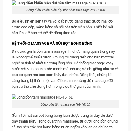
Bảng điều khiển hiện đại bồn tắm massage NG-1616D
Bộ điều khiển sen tay và vòi cấp nước dạng thác được mạ lớp
crom cao cấp, sáng bóng và nổi bật trên viền bồn. Thiết kế nổi
hẳn lên, để bạn có thể dễ dàng thao tác.
HỆ THỐNG MASSAGE VÀ SỦI BỌT BONG BÓNG
Đã được gọi là bồn tắm massage thì chức năng quan trọng này
lại không thể thiếu được. Chúng tôi mang đến cho bạn một trải
nghiệm tinh tế nhất từ trong lòng bồn. Hệ thống massage xoáy
nước với 6 tia phun nước mạnh mẽ. Nhưng sẽ chỉ giống như vỗ về
các cơ quan mà bạn cảm thấy đau nhức. Đồng thời, chúng tôi
cũng trang bị thêm một van điều chỉnh cường độ massage để
bạn có thể chủ động hơn trong việc thư giãn của mình.
Lòng bồn tắm massage NG-1616D
Gồm 10 mắt sủi bọt bong bóng luôn được trang bị đầy đủ dưới
đáy thành bồn. Trong quá trình massage, từ dưới lòng bồn chúng
sẽ tạo nên các bọt bong bóng nước ngấm vào làn da chúng ta.