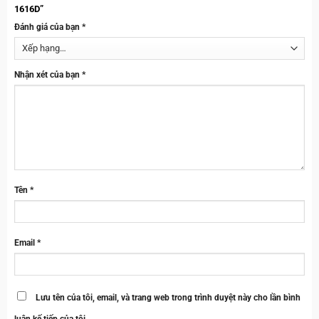
1616D”
Đánh giá của bạn
*
Nhận xét của bạn
*
Tên
*
Email
*
Lưu tên của tôi, email, và trang web trong trình duyệt này cho lần bình
luận kế tiếp của tôi.