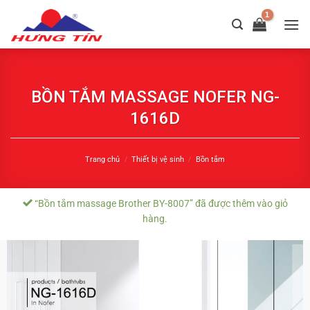
Chuyển
đến
nội
dung
BỒN TẮM MASSAGE NOFER NG-
1616D
Trang chủ
/
Thiết bị vệ sinh
/
Bồn tắm
“Bồn tắm massage Brother BY-8007” đã được thêm vào giỏ
hàng.