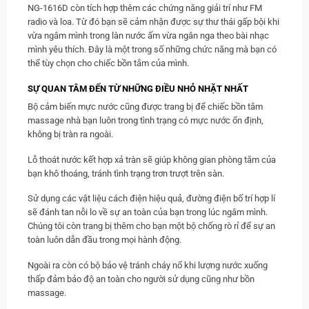
NG-1616D còn tích hợp thêm các chứng năng giải trí như FM
radio và loa. Từ đó bạn sẽ cảm nhận được sự thư thái gấp bội khi
vừa ngâm mình trong làn nước ấm vừa ngân nga theo bài nhạc
mình yêu thích. Đây là một trong số những chức năng mà bạn có
thể tùy chọn cho chiếc bồn tắm của mình.
SỰ QUAN TÂM ĐẾN TỪ NHỮNG ĐIỀU NHỎ NHẶT NHẤT
Bộ cảm biến mực nước cũng được trang bị để chiếc bồn tắm
massage nhà bạn luôn trong tình trạng có mực nước ổn định,
không bị tràn ra ngoài.
Lỗ thoát nước kết hợp xả tràn sẽ giúp không gian phòng tắm của
bạn khô thoáng, tránh tình trạng trơn trượt trên sàn.
Sử dụng các vật liệu cách điện hiệu quả, đường điện bố trí hợp lí
sẽ đánh tan nỗi lo về sự an toàn của bạn trong lúc ngâm mình.
Chúng tôi còn trang bị thêm cho bạn một bộ chống rò rỉ để sự an
toàn luôn dẫn đầu trong mọi hành động.
Ngoài ra còn có bộ bảo vệ tránh cháy nổ khi lượng nước xuống
thấp đảm bảo độ an toàn cho người sử dụng cũng như bồn
massage.