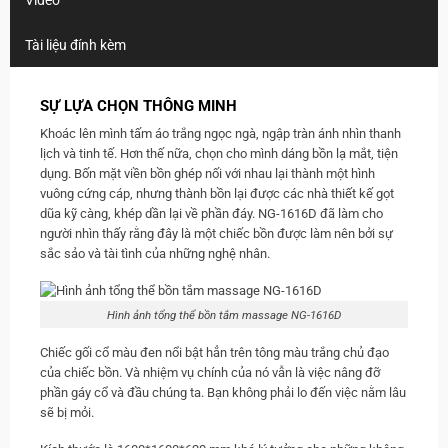
Video
Tài liệu đính kèm
SỰ LỰA CHỌN THÔNG MINH
Khoác lên mình tấm áo trắng ngọc ngà, ngập tràn ánh nhìn thanh
lịch và tinh tế. Hơn thế nữa, chọn cho mình dáng bồn lạ mắt, tiện
dụng. Bốn mặt viền bồn ghép nối với nhau lại thành một hình
vuông cứng cáp, nhưng thành bồn lại được các nhà thiết kế gọt
dũa kỹ càng, khép dần lại về phần đáy. NG-1616D đã làm cho
người nhìn thấy rằng đây là một chiếc bồn được làm nên bởi sự
sắc sảo và tài tình của những nghệ nhân.
Hình ảnh tổng thể bồn tắm massage NG-1616D
Chiếc gối cổ màu đen nổi bật hẳn trên tông màu trắng chủ đạo
của chiếc bồn. Và nhiệm vụ chính của nó vẫn là việc nâng đỡ
phần gáy cổ và đầu chúng ta. Bạn không phải lo đến việc nằm lâu
sẽ bị mỏi.