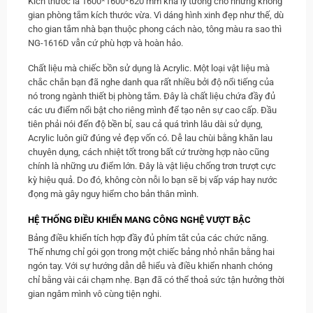
Kích thước là 1600*1600*620 mm khá lý tưởng cho những không
gian phòng tắm kích thước vừa. Vì dáng hình xinh đẹp như thế, dù
cho gian tắm nhà bạn thuộc phong cách nào, tông màu ra sao thì
NG-1616D vẫn cứ phù hợp và hoàn hảo.
Chất liệu mà chiếc bồn sử dụng là Acrylic. Một loại vật liệu mà
chắc chắn bạn đã nghe danh qua rất nhiều bởi độ nổi tiếng của
nó trong ngành thiết bị phòng tắm. Đây là chất liệu chứa đầy đủ
các ưu điểm nổi bật cho riêng mình để tạo nên sự cao cấp. Đầu
tiên phải nói đến độ bền bỉ, sau cả quá trình lâu dài sử dụng,
Acrylic luôn giữ đúng vẻ đẹp vốn có. Dễ lau chùi bằng khăn lau
chuyên dụng, cách nhiệt tốt trong bất cứ trường hợp nào cũng
chính là những ưu điểm lớn. Đây là vật liệu chống trơn trượt cực
kỳ hiệu quả. Do đó, không còn nỗi lo bạn sẽ bị vấp váp hay nước
đọng mà gây nguy hiểm cho bản thân mình.
HỆ THỐNG ĐIỀU KHIỂN MANG CÔNG NGHỆ VƯỢT BẬC
Bảng điều khiển tích hợp đầy đủ phím tắt của các chức năng.
Thế nhưng chỉ gói gọn trong một chiếc bảng nhỏ nhắn bằng hai
ngón tay. Với sự hướng dẫn dễ hiểu và điều khiển nhanh chóng
chỉ bằng vài cái chạm nhẹ. Bạn đã có thể thoả sức tận hưởng thời
gian ngâm mình vô cùng tiện nghi.