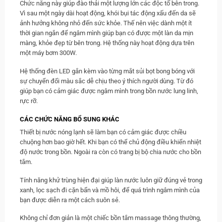
Chức năng này giúp đào thải một lượng lớn các độc tố bên trong.
Vì sau một ngày dài hoạt động, khói bụi tác động xấu đến da sẽ
ảnh hưởng không nhỏ đến sức khỏe. Thế nên việc dành một ít
thời gian ngắn để ngâm mình giúp bạn có được một làn da mịn
màng, khỏe đẹp từ bên trong. Hệ thống này hoạt động dựa trên
một máy bơm 300W.
Hệ thống đèn LED gắn kèm vào từng mắt sủi bọt bong bóng với
sự chuyển đổi màu sắc dễ chịu theo ý thích người dùng. Từ đó
giúp bạn có cảm giác được ngâm mình trong bồn nước lung linh,
rực rỡ.
CÁC CHỨC NĂNG BỔ SUNG KHÁC
Thiết bị nước nóng lạnh sẽ làm bạn có cảm giác được chiều
chuộng hơn bao giờ hết. Khi bạn có thể chủ động điều khiển nhiệt
độ nước trong bồn. Ngoài ra còn có trang bị bộ chia nước cho bồn
tắm.
Tính năng khử trùng hiện đại giúp làn nước luôn giữ đúng vẻ trong
xanh, lọc sạch đi cặn bẩn và mồ hôi, để quá trình ngâm mình của
bạn được diễn ra một cách suôn sẻ.
Không chỉ đơn giản là một chiếc bồn tắm massage thông thường,