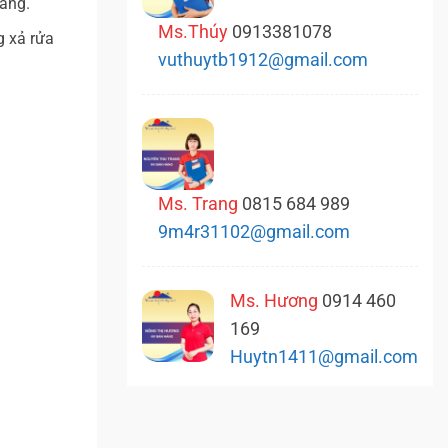
láng.
Ms.Thúy
0913381078
g xả rửa
vuthuytb1912@gmail.com
Ms. Trang
0815 684 989
9m4r31102@gmail.com
Ms. Hương
0914 460
169
Huytn1411@gmail.com