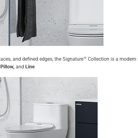
faces, and defined edges, the Signature™ Collection is a moder
,
Pillow,
and
Line