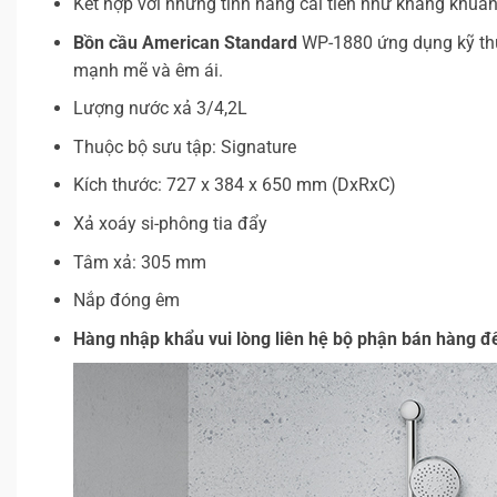
Kết hợp với những tính năng cải tiến như kháng khuẩn
Bồn cầu American Standard
WP-1880 ứng dụng kỹ thuậ
mạnh mẽ và êm ái.
Lượng nước xả 3/4,2L
Thuộc bộ sưu tập: Signature
Kích thước: 727 x 384 x 650 mm (DxRxC)
Xả xoáy si-phông tia đẩy
Tâm xả: 305 mm
Nắp đóng êm
Hàng nhập khẩu vui lòng liên hệ bộ phận bán hàng để 