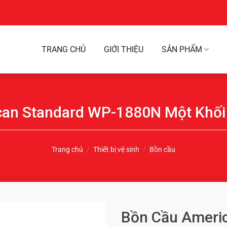
TRANG CHỦ
GIỚI THIỆU
SẢN PHẨM
an Standard WP-1880N Một Khối
Trang chủ
/
Thiết bị vệ sinh
/
Bồn cầu
Bồn Cầu Ameri