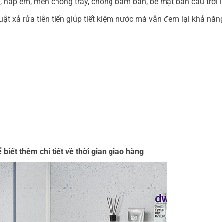
, nắp êm, men chống trầy, chống bám bẩn, bề mặt bàn cầu trời 
t xả rửa tiên tiến giúp tiết kiệm nước mà vẫn đem lại khả năn
biết thêm chi tiết về thời gian giao hàng