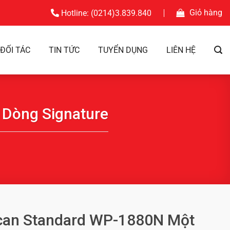
Giỏ hàng
Hotline: (0214)3.839.840
ĐỐI TÁC
TIN TỨC
TUYỂN DỤNG
LIÊN HỆ
 Dòng Signature
can Standard WP-1880N Một