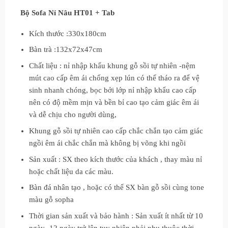
Bộ Sofa Nỉ Nâu HT01 + Tab
Kích thước :330x180cm
Bàn trà :132x72x47cm
Chất liệu : nỉ nhập khẩu khung gỗ sồi tự nhiên -nệm
mút cao cấp êm ái chống xẹp lún có thể tháo ra để vệ
sinh nhanh chóng, bọc bởi lớp nỉ nhập khẩu cao cấp
nên có độ mềm mịn và bền bỉ cao tạo cảm giác êm ái
và dễ chịu cho người dùng,
Khung gỗ sồi tự nhiên cao cấp chắc chắn tạo cảm giác
ngồi êm ái chắc chắn mà không bị võng khi ngồi
Sản xuất : SX theo kích thước của khách , thay màu nỉ
hoặc chất liệu da các màu.
Bàn đá nhân tạo , hoặc có thể SX bàn gỗ sồi cùng tone
màu gỗ sopha
Thời gian sản xuất và bảo hành : Sản xuất ít nhất từ 10
ngày -12 ngày trở lên tuy nhiên phải phụ thuộc thời