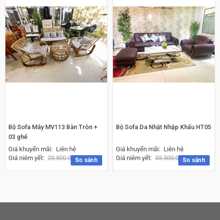
Bộ Sofa Mây MV113 Bàn Tròn +
Bộ Sofa Da Nhật Nhập Khẩu HT05
03 ghế
Giá khuyến mãi:
Liên hệ
Giá khuyến mãi:
Liên hệ
Giá niêm yết:
23.500.000
₫
Giá niêm yết:
33.500.000
₫
So sánh
So sánh