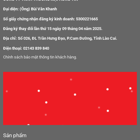
Đại diện: (Ông) Bùi Văn Khanh
Số giấy chứng nhận đăng ký kinh doanh: 5300221665
Đăng ký thay đổi lần thứ 15 ngày 09 tháng 04 năm 2025.
Địa chỉ: Số 026, ĐL Trần Hưng Đạo, P.Cam Đường, Tỉnh Lào Cai.
Điện thoại: 02143 839 840
Chính sách bảo mật thông tin khách hàng.
Sản phẩm