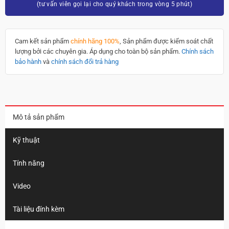
(tư vấn viên gọi lại cho quý khách trong vòng 5 phút)
Cam kết sản phẩm
chính hãng 100%
, Sản phẩm được kiểm soát chất
lượng bởi các chuyên gia. Áp dụng cho toàn bộ sản phẩm.
Chính sách
bảo hành
và
chính sách đổi trả hàng
Mô tả sản phẩm
Kỹ thuật
Tính năng
Video
Tài liệu đính kèm