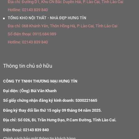
Địa chỉ:
Đường D1, Khu CN Bắc Duyên Hải, P. Lào Cai, Tỉnh Lào Cai
Hotline:
02143 839 840
TỔNG KHO NỘI THẤT - NHÀ ĐẸP HƯNG TÍN
Địa chỉ:
068 Khánh Yên, Thôn Hồng Hà, P. Lào Cai, Tỉnh Lào Cai
Số điện thoại:
0915.684.989
Hotline:
02143 839 840
Thông tin chủ sở hữu
CÔNG TY TNHH THƯƠNG MẠI HƯNG TÍN
Đại diện: (Ông) Bùi Văn Khanh
Số giấy chứng nhận đăng ký kinh doanh: 5300221665
Đăng ký thay đổi lần thứ 15 ngày 09 tháng 04 năm 2025.
Địa chỉ: Số 026, ĐL Trần Hưng Đạo, P.Cam Đường, Tỉnh Lào Cai.
Điện thoại: 02143 839 840
Chính sách bảo mật thông tin khách hàng.