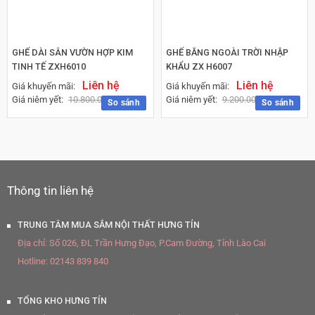
GHẾ DÀI SÂN VƯỜN HỢP KIM
GHẾ BĂNG NGOÀI TRỜI NHẬP
TINH TẾ ZXH6010
KHẨU ZX H6007
Liên hệ
Liên hệ
Giá khuyến mãi:
Giá khuyến mãi:
Giá niêm yết:
10.800.000
₫
Giá niêm yết:
9.200.000
₫
So sánh
So sánh
Thông tin liên hệ
TRUNG TÂM MUA SẮM NỘI THẤT HƯNG TÍN
Địa chỉ:
Số 026, ĐL Trần Hưng Đạo, P.Cam Đường, Tỉnh Lào Cai
Hotline:
02143 839 840
TỔNG KHO HƯNG TÍN