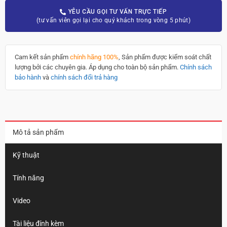
YÊU CẦU GỌI TƯ VẤN TRỰC TIẾP
(tư vấn viên gọi lại cho quý khách trong vòng 5 phút)
Cam kết sản phẩm
chính hãng 100%
, Sản phẩm được kiểm soát chất
lượng bởi các chuyên gia. Áp dụng cho toàn bộ sản phẩm.
Chính sách
bảo hành
và
chính sách đổi trả hàng
Mô tả sản phẩm
Kỹ thuật
Tính năng
Video
Tài liệu đính kèm