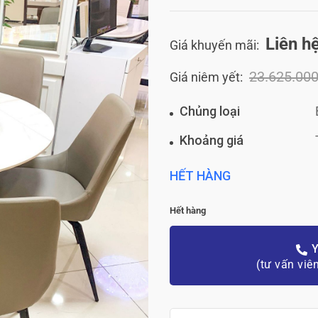
Liên h
Giá khuyến mãi:
23.625.00
Giá niêm yết:
Chủng loại
Khoảng giá
HẾT HÀNG
Hết hàng
Y
(tư vấn viê