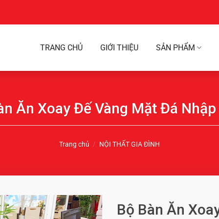
TRANG CHỦ
GIỚI THIỆU
SẢN PHẨM
àn Ăn Xoay Đế Vàng Mặt Đá Nhập
Trang chủ
/
NỘI THẤT GIA ĐÌNH
Bộ Bàn Ăn Xoa