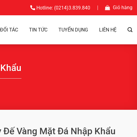
Giỏ hàng
Hotline: (0214)3.839.840
ĐỐI TÁC
TIN TỨC
TUYỂN DỤNG
LIÊN HỆ
 Khẩu
y Đế Vàng Mặt Đá Nhập Khẩu