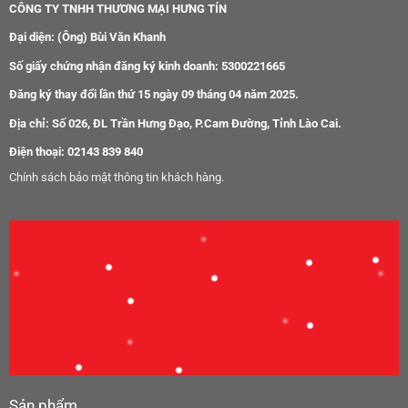
CÔNG TY TNHH THƯƠNG MẠI HƯNG TÍN
Đại diện: (Ông) Bùi Văn Khanh
Số giấy chứng nhận đăng ký kinh doanh: 5300221665
Đăng ký thay đổi lần thứ 15 ngày 09 tháng 04 năm 2025.
Địa chỉ: Số 026, ĐL Trần Hưng Đạo, P.Cam Đường, Tỉnh Lào Cai.
Điện thoại: 02143 839 840
Chính sách bảo mật thông tin khách hàng.
Sản phẩm