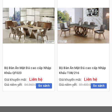
Bộ Bàn Ăn Mặt Đá cao cấp Nhập
Bộ Bàn Ăn Mặt Đá cao cấp Nhập
Khẩu QF023
Khẩu T08/216
Liên hệ
Liên hệ
Giá khuyến mãi:
Giá khuyến mãi:
Giá niêm yết:
54.360.000
₫
Giá niêm yết:
59.400.000
₫
So sánh
So sánh