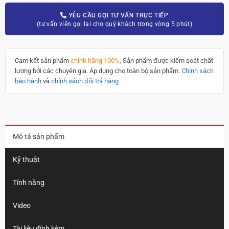
YÊU CẦU GỌI TƯ VẤN TRỰC TIẾP
(tư vấn viên gọi lại cho quý khách trong vòng 5 phút)
Cam kết sản phẩm
chính hãng 100%
, Sản phẩm được kiểm soát chất
lượng bởi các chuyên gia. Áp dụng cho toàn bộ sản phẩm.
Chính sách
bảo hành
và
chính sách đổi trả hàng
Mô tả sản phẩm
Kỹ thuật
Tính năng
Video
Tài liệu đính kèm