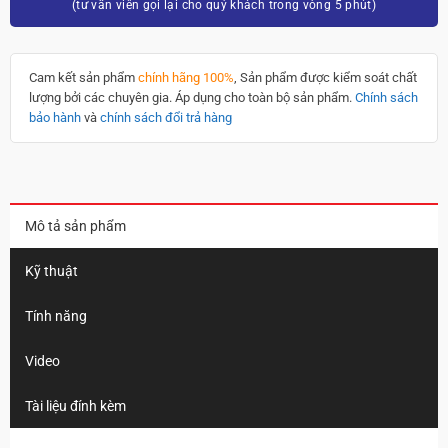
(tư vấn viên gọi lại cho quý khách trong vòng 5 phút)
Cam kết sản phẩm
chính hãng 100%
, Sản phẩm được kiểm soát chất
lượng bởi các chuyên gia. Áp dụng cho toàn bộ sản phẩm.
Chính sách
bảo hành
và
chính sách đổi trả hàng
Mô tả sản phẩm
Kỹ thuật
Tính năng
Video
Tài liệu đính kèm