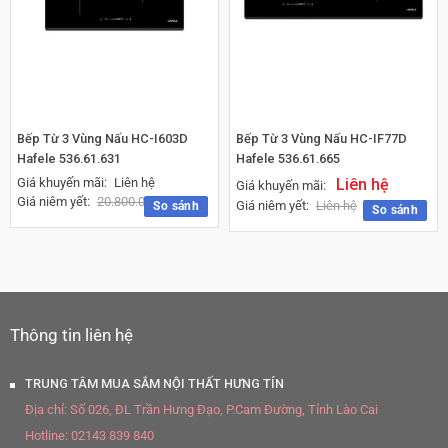
Bếp Từ 3 Vùng Nấu HC-I603D
Bếp Từ 3 Vùng Nấu HC-IF77D
Hafele 536.61.631
Hafele 536.61.665
Giá khuyến mãi:
Liên hệ
Liên hệ
Giá khuyến mãi:
Giá niêm yết:
20.800.000
₫
Giá niêm yết:
Liên hệ
So sánh
So sánh
Thông tin liên hệ
TRUNG TÂM MUA SẮM NỘI THẤT HƯNG TÍN
Địa chỉ:
Số 026, ĐL Trần Hưng Đạo, P.Cam Đường, Tỉnh Lào Cai
Hotline:
02143 839 840