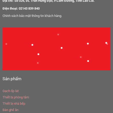
Địa chỉ: Số 026, ĐL Trần Hưng Đạo, P.Cam Đường, Tỉnh Lào Cai.
Điện thoại: 02143 839 840
Chính sách bảo mật thông tin khách hàng.
Sản phẩm
Gạch ốp lát
Thiết bị phòng tắm
Thiết bị nhà bếp
Bàn ghế ăn