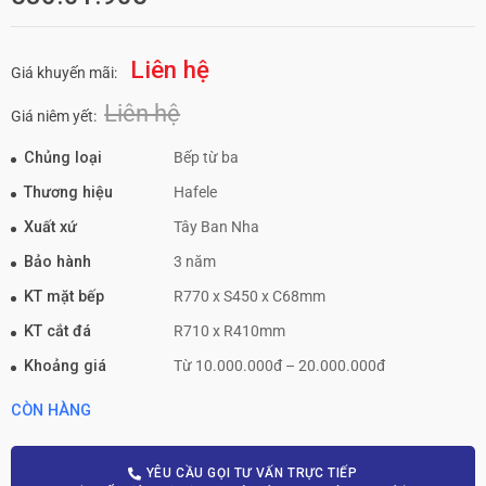
Liên hệ
Giá khuyến mãi:
Liên hệ
Giá niêm yết:
Chủng loại
Bếp từ ba
Thương hiệu
Hafele
Xuất xứ
Tây Ban Nha
Bảo hành
3 năm
KT mặt bếp
R770 x S450 x C68mm
KT cắt đá
R710 x R410mm
Khoảng giá
Từ 10.000.000đ – 20.000.000đ
CÒN HÀNG
YÊU CẦU GỌI TƯ VẤN TRỰC TIẾP