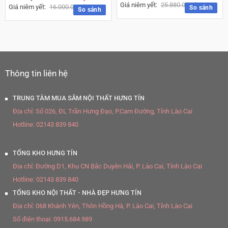
Giá niêm yết:
25.880.000
₫
Giá niêm yết:
16.000.000
₫
So sánh
So sánh
Thông tin liên hệ
TRUNG TÂM MUA SẮM NỘI THẤT HƯNG TÍN
Địa chỉ:
Số 026, ĐL Trần Hưng Đạo, P.Cam Đường, Tỉnh Lào Cai
Hotline:
02143 839 840
TỔNG KHO HƯNG TÍN
Địa chỉ:
Đường D1, Khu CN Bắc Duyên Hải, P. Lào Cai, Tỉnh Lào Cai
Hotline:
02143 839 840
TỔNG KHO NỘI THẤT - NHÀ ĐẸP HƯNG TÍN
Địa chỉ:
068 Khánh Yên, Thôn Hồng Hà, P. Lào Cai, Tỉnh Lào Cai
Số điện thoại:
0915.684.989