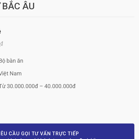
 BẮC ÂU
ệ
₫
0
Bộ bàn ăn
Việt Nam
Từ 30.000.000đ – 40.000.000đ
ÊU CẦU GỌI TƯ VẤN TRỰC TIẾP