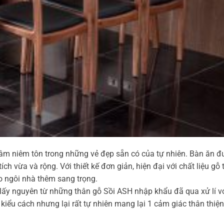
âm niêm tôn trong những vẻ đẹp sẵn có của tự nhiên. Bàn ăn đư
h vừa và rộng. Với thiết kế đơn giản, hiện đại với chất liệu gỗ 
o ngôi nhà thêm sang trọng.
lấy nguyên từ những thân gỗ Sồi ASH nhập khẩu đã qua xử lí v
iểu cách nhưng lại rất tự nhiên mang lại 1 cảm giác thân thiện