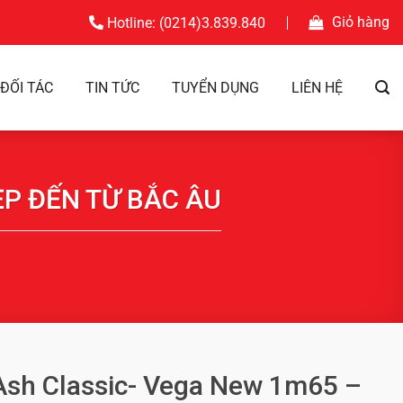
Giỏ hàng
Hotline: (0214)3.839.840
ĐỐI TÁC
TIN TỨC
TUYỂN DỤNG
LIÊN HỆ
ĐẸP ĐẾN TỪ BẮC ÂU
Ash Classic- Vega New 1m65 –