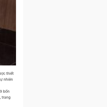
ợc thiết
tự nhiên
ới bốn
, trang