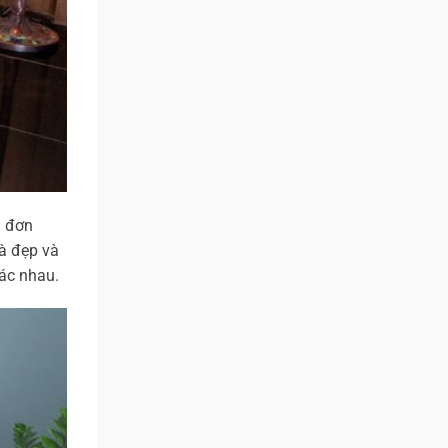
n đơn
à đẹp và
ác nhau.