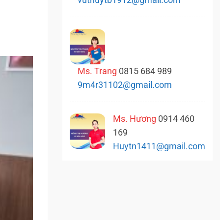
vuthuytb1912@gmail.com
Ms. Trang
0815 684 989
9m4r31102@gmail.com
Ms. Hương
0914 460
169
Huytn1411@gmail.com