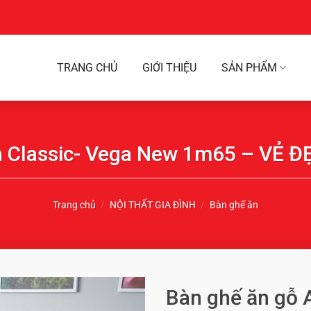
TRANG CHỦ
GIỚI THIỆU
SẢN PHẨM
h Classic- Vega New 1m65 – VẺ 
Trang chủ
/
NỘI THẤT GIA ĐÌNH
/
Bàn ghế ăn
Bàn ghế ăn gỗ 