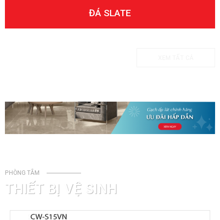
ĐÁ SLATE
XEM TẤT CẢ
PHÒNG TẮM
THIẾT BỊ VỆ SINH