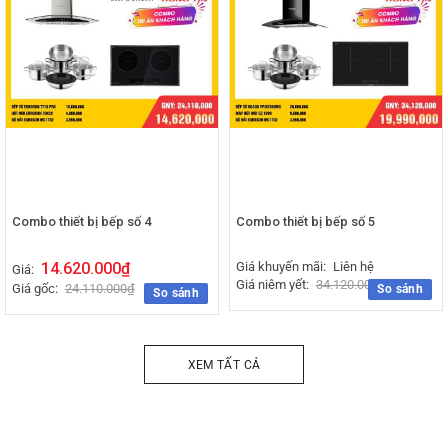
Combo thiết bị bếp số 4
Combo thiết bị bếp số 5
14.620.000
₫
Giá khuyến mãi:
Liên hệ
Giá:
Giá niêm yết:
34.120.000
₫
Giá gốc:
24.110.000
₫
So sánh
So sánh
XEM TẤT CẢ