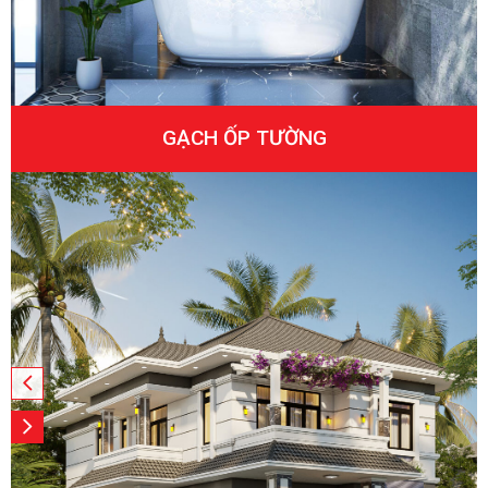
GẠCH ỐP TƯỜNG