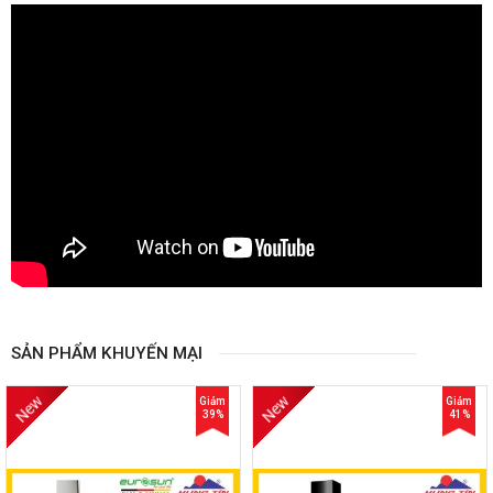
SẢN PHẨM KHUYẾN MẠI
New
New
Giảm
Giảm
39%
41%