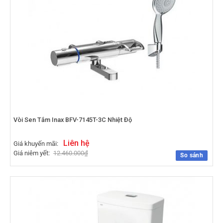
Vòi Sen Tắm Inax BFV-7145T-3C Nhiệt Độ
Liên hệ
Giá khuyến mãi:
Giá niêm yết:
12.460.000
₫
So sánh