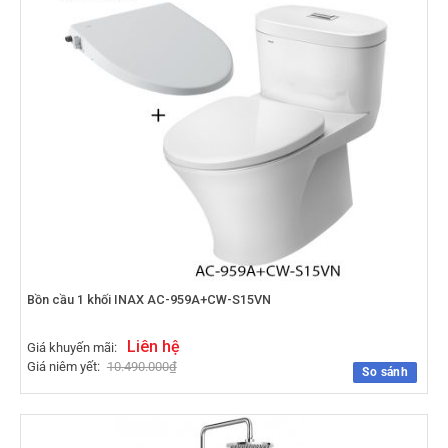
Bồn cầu 1 khối INAX AC-959A+CW-S15VN
Liên hệ
Giá khuyến mãi:
Giá niêm yết:
10.490.000
₫
So sánh