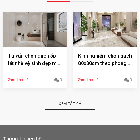
Tư vấn chọn gạch ốp
Kinh nghiệm chọn gạch
lát nhà vệ sinh đẹp mà
80x80cm theo phong
vẫn tiết kiệm chi phí !
thủy | Bí quyết thu hút
tài lộc & thẩm mỹ !
Xem thêm
0
Xem thêm
0
XEM TẤT CẢ
Thông tin liên hệ