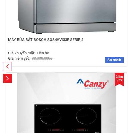
MÁY RỬA BÁT BOSCH SGS4HVI33E SERIE 4
Giá khuyến mãi:
Liên hệ
Giá niêm yết:
33.000.000
₫
So sánh
Giảm
70%