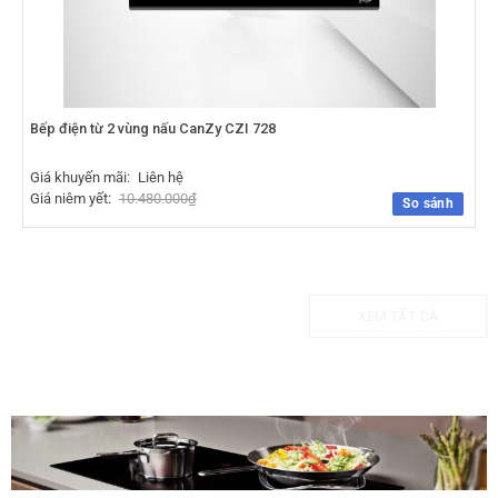
Bếp điện từ 2 vùng nấu CanZy CZI 728
Giá khuyến mãi:
Liên hệ
Giá niêm yết:
10.480.000
₫
So sánh
XEM TẤT CẢ