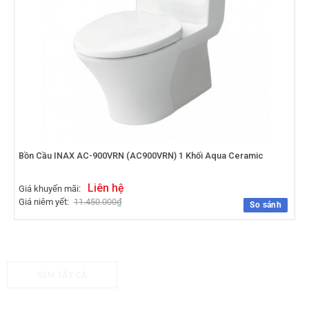
Bồn Cầu INAX AC-900VRN (AC900VRN) 1 Khối Aqua Ceramic
Liên hệ
Giá khuyến mãi:
Giá niêm yết:
11.450.000
₫
So sánh
XEM TẤT CẢ