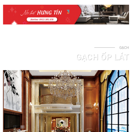
GẠCH
GẠCH ỐP LÁT