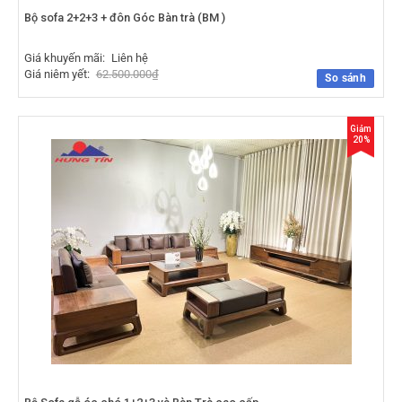
Bộ sofa 2+2+3 + đôn Góc Bàn trà (BM )
Giá khuyến mãi:
Liên hệ
Giá niêm yết:
62.500.000
₫
So sánh
Giảm
20%