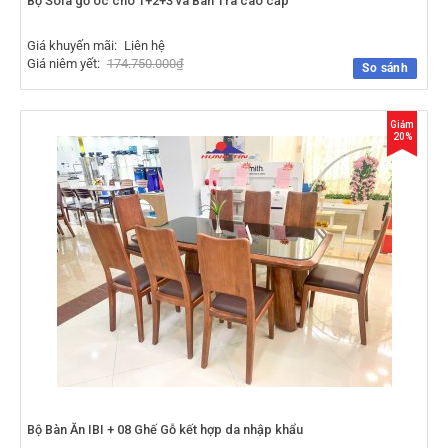
Bộ Sofa gỗ óc chó 1+2+3 và Bàn Trà cao cấp
Giá khuyến mãi:
Liên hệ
Giá niêm yết:
174.750.000
₫
So sánh
Giảm
20%
Bộ Bàn Ăn IBI + 08 Ghế Gỗ kết hợp da nhập khẩu