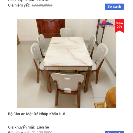
Giá niêm yết:
57.500.000
₫
So sánh
Giảm
20%
Bộ Bàn Ăn Mặt Đá Nhập Khẩu H-8
Giá khuyến mãi:
Liên hệ
Giá niêm yết:
21.125.000
₫