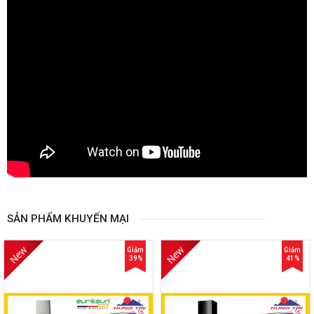
SẢN PHẨM KHUYẾN MẠI
New
New
Giảm
Giảm
39%
41%