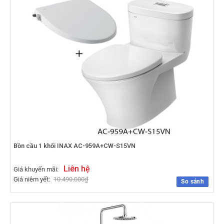
Bồn cầu 1 khối INAX AC-959A+CW-S15VN
Liên hệ
Giá khuyến mãi:
Giá niêm yết:
10.490.000
₫
So sánh