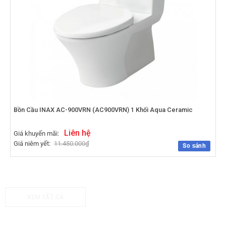
Bồn Cầu INAX AC-900VRN (AC900VRN) 1 Khối Aqua Ceramic
Liên hệ
Giá khuyến mãi:
Giá niêm yết:
11.450.000
₫
So sánh
XEM TẤT CẢ