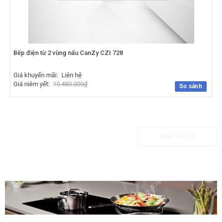
Bếp điện từ 2 vùng nấu CanZy CZI 728
Giá khuyến mãi:
Liên hệ
Giá niêm yết:
10.480.000
₫
So sánh
XEM TẤT CẢ