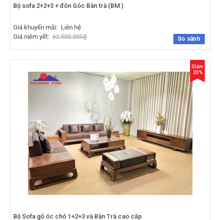
Bộ sofa 2+2+3 + đôn Góc Bàn trà (BM )
Giá khuyến mãi:
Liên hệ
Giá niêm yết:
62.500.000
₫
So sánh
Giảm
20%
Bộ Sofa gỗ óc chó 1+2+3 và Bàn Trà cao cấp