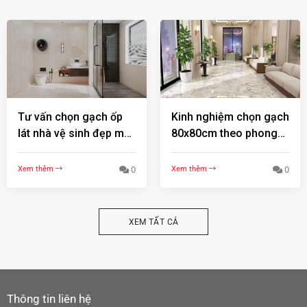
Tư vấn chọn gạch ốp
Kinh nghiệm chọn gạch
lát nhà vệ sinh đẹp mà
80x80cm theo phong
vẫn tiết kiệm chi phí !
thủy | Bí quyết thu hút
tài lộc & thẩm mỹ !
Xem thêm
0
Xem thêm
0
XEM TẤT CẢ
Thông tin liên hệ