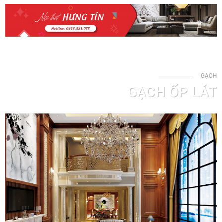
GẠCH
GẠCH ỐP LÁT