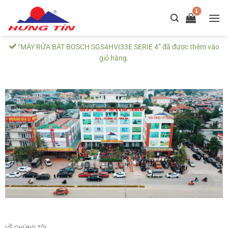
Chuyển
đến
nội
dung
“MÁY RỬA BÁT BOSCH SGS4HVI33E SERIE 4” đã được thêm vào
giỏ hàng.