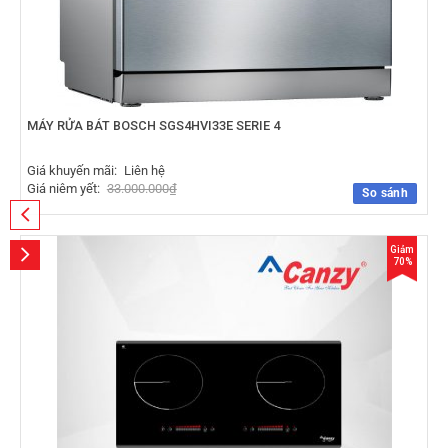
MÁY RỬA BÁT BOSCH SGS4HVI33E SERIE 4
Giá khuyến mãi:
Liên hệ
Giá niêm yết:
33.000.000
₫
So sánh
Giảm
70%