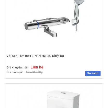
Vòi Sen Tắm Inax BFV-7145T-3C Nhiệt Độ
Liên hệ
Giá khuyến mãi:
Giá niêm yết:
12.460.000
₫
So sánh