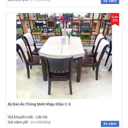
So sánh
Giảm
20%
Bộ Bàn Ăn Thông Minh Nhập Khẩu C-6
Giá khuyến mãi:
Liên hệ
Giá niêm yết:
21.125.000
₫
So sánh