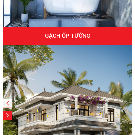
GẠCH ỐP TƯỜNG