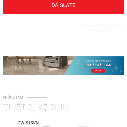
ĐÁ SLATE
XEM TẤT CẢ
PHÒNG TẮM
THIẾT BỊ VỆ SINH