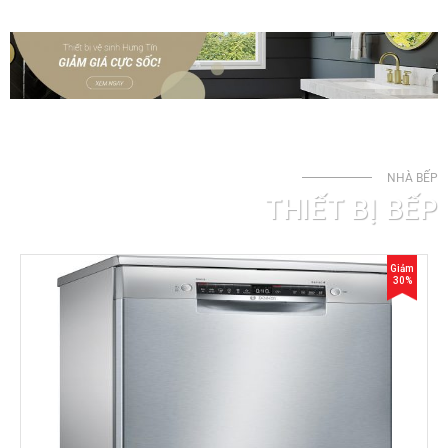
NHÀ BẾP
THIẾT BỊ BẾP
Giảm
30%