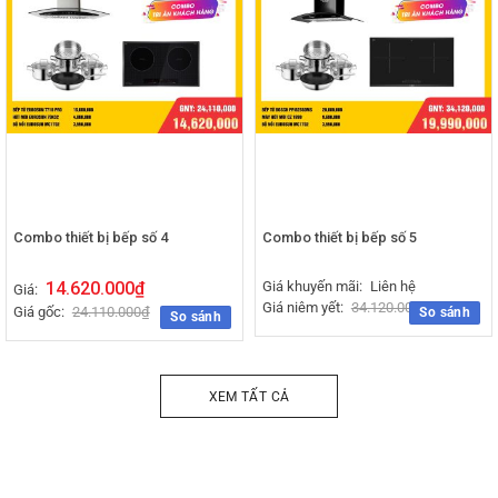
Combo thiết bị bếp số 4
Combo thiết bị bếp số 5
14.620.000
₫
Giá khuyến mãi:
Liên hệ
Giá:
Giá niêm yết:
34.120.000
₫
Giá gốc:
24.110.000
₫
So sánh
So sánh
XEM TẤT CẢ