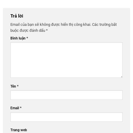
Tên
*
Email
*
Trang web
Lưu tên của tôi, email, và trang web trong trình duyệt này cho lần
bình luận kế tiếp của tôi.
DANH MỤC TIN
Sự kiện – hoạt động công ty
Thiết kế nội thất – ngoại thất