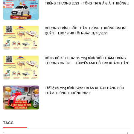
Thể lệ chương trình Event TRI ÂN KHÁCH HÀNG BỐC
THĂM TRÚNG THƯỞNG 2023!
TAGS
#gachoplat #gomngoi #thietbivesinh #thietbibep #khuyenmai #noithat
#khuyenmaihe #giaiphongmiennam #quoctelaodong
#nangtamkhonggiansong #noithathungtin
bocthamtrungthuong
Decor
gachlatnen
gachoplat
giangsinh
gạch sân vườn
gạch ốp lát
hungtin
hưng tín
khonggianbep
khuyenmai
ngoaithat
Ngoại thất
Nhà hàng
noithat
phongbep
Phong cách sống
phukienbep
quán ăn
sofa