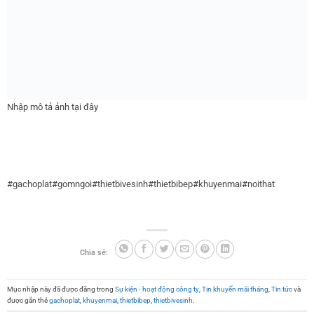
Chia sẻ:
Mục nhập này đã được đăng trong
Sự kiện - hoạt động công ty
,
Tin khuyến mãi tháng
,
Tin tức
và
được gắn thẻ
gachoplat
,
khuyenmai
,
thietbibep
,
thietbivesinh
.
Trả lời
Email của bạn sẽ không được hiển thị công khai.
Các trường bắt
buộc được đánh dấu
*
Bình luận
*