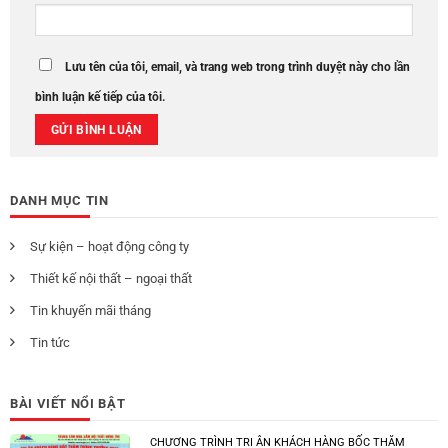
Tin khuyến mãi tháng
Tin tức
BÀI VIẾT NỔI BẬT
CHƯƠNG TRÌNH TRI ÂN KHÁCH HÀNG BỐC THĂM
TRÚNG THƯỞNG 2023 – TỔNG TRỊ GIÁ GIẢI THƯỞNG
LÊN ĐẾN 1 TỈ ĐỒNG!
CHƯƠNG TRÌNH BỐC THĂM TRÚNG THƯỞNG ONLINE
QUÝ 3 – LÚC 19h40 TỐI NGÀY 01/10/2021
CÔNG BỐ KẾT QUẢ: Chương trình “BỐC THĂM TRÚNG
THƯỞNG ONLINE – KHUYẾN MẠI HỖ TRỢ KHÁCH HÀNG
QUÝ 3-2021