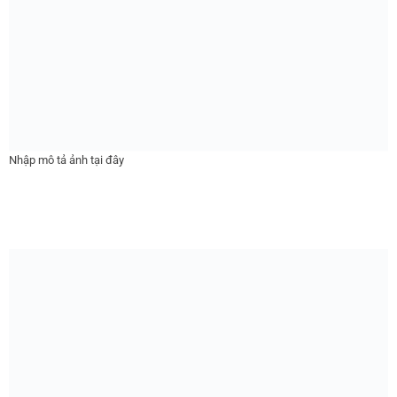
Nhập mô tả ảnh tại đây
#gachoplat#gomngoi#thietbivesinh#thietbibep#khuyenmai#noithat