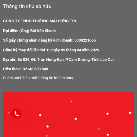
Sản phẩm
Gạch ốp lát
Thiết bị phòng tắm
Thiết bị nhà bếp
Bàn ghế ăn
Nội thất phòng khách
Nội thất phòng ngủ
Đèn trang trí - Quạt trang trí