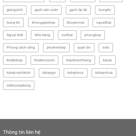
giangsinh
gạch sân vườn
gạch ốp lát
hungtin
hưng tín
khonggianbep
khuyenmai
ngoaithat
Ngoại thất
Nhà hàng
noithat
phongbep
Phong cách sống
phukienbep
quán ăn
sofa
thietbibep
thietbivesinh
triankhachhang
tubep
tubepcanhkinh
tubepgo
tubepinox
tubepnhua
vatlieuxaydung
Thông tin liên hệ