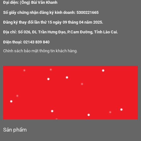
Đại diện: (Ông) Bùi Văn Khanh
Số giấy chứng nhận đăng ký kinh doanh: 5300221665
Đăng ký thay đổi lần thứ 15 ngày 09 tháng 04 năm 2025.
Địa chỉ: Số 026, ĐL Trần Hưng Đạo, P.Cam Đường, Tỉnh Lào Cai.
Điện thoại: 02143 839 840
Chính sách bảo mật thông tin khách hàng.
Sản phẩm