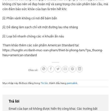
không chỉ tạo nên vẻ đẹp hoàn mỹ và sang trọng cho sản phẩm bàn cầu, mà
còn đảm bảo sức khỏe của bạn là trên hết khi:
📀 Phần vành không có nơi để bám bẩn
📀 Dễ dàng làm sạch chỉ với một đường lau nhẹ nhàng
📀 Loại bỏ nhanh chóng các vi khuẩn ẩn náu
Tham khảo thêm các sản phẩm American Standard tại:
https://hungtin.vn/danh-muc-san-pham/thiet-bi-phong-tam/?pa_thuong-
hieu=american-standard
Chia sẻ:
Mục nhập này đã được đăng trong
Tin tức
. Đánh dấu trang
permalink
.
Trả lời
Email của bạn sẽ không được hiển thị công khai.
Các trường bắt