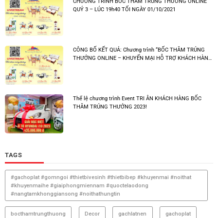
CHƯƠNG TRÌNH BỐC THĂM TRÚNG THƯỞNG ONLINE
QUÝ 3 – LÚC 19h40 TỐI NGÀY 01/10/2021
CÔNG BỐ KẾT QUẢ: Chương trình “BỐC THĂM TRÚNG
THƯỞNG ONLINE – KHUYẾN MẠI HỖ TRỢ KHÁCH HÀNG
QUÝ 3-2021
Thể lệ chương trình Event TRI ÂN KHÁCH HÀNG BỐC
THĂM TRÚNG THƯỞNG 2023!
TAGS
#gachoplat #gomngoi #thietbivesinh #thietbibep #khuyenmai #noithat
#khuyenmaihe #giaiphongmiennam #quoctelaodong
#nangtamkhonggiansong #noithathungtin
bocthamtrungthuong
Decor
gachlatnen
gachoplat