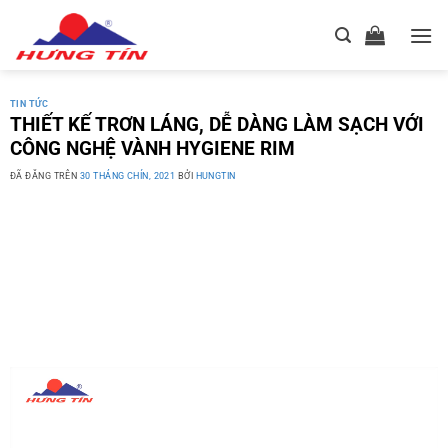
Chuyển
đến
nội
dung
TIN TỨC
THIẾT KẾ TRƠN LÁNG, DỄ DÀNG LÀM SẠCH VỚI
CÔNG NGHỆ VÀNH HYGIENE RIM
ĐÃ ĐĂNG TRÊN
30 THÁNG CHÍN, 2021
BỞI
HUNGTIN