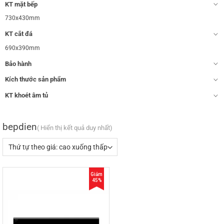
KT mặt bếp
730x430mm
KT cắt đá
690x390mm
Bảo hành
Kích thước sản phẩm
KT khoét âm tủ
bepdien
Hiển thị kết quả duy nhất
Giảm
45%