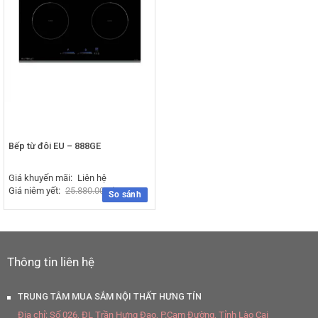
Bếp từ đôi EU – 888GE
Giá khuyến mãi:
Liên hệ
Giá niêm yết:
25.880.000
₫
So sánh
Thông tin liên hệ
TRUNG TÂM MUA SẮM NỘI THẤT HƯNG TÍN
Địa chỉ:
Số 026, ĐL Trần Hưng Đạo, P.Cam Đường, Tỉnh Lào Cai