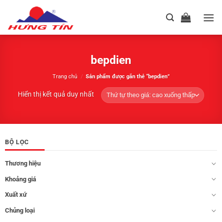
Chuyển
đến
nội
dung
bepdien
Trang chủ
/
Sản phẩm được gắn thẻ “bepdien”
Hiển thị kết quả duy nhất
BỘ LỌC
Thương hiệu
Khoảng giá
Xuất xứ
Chủng loại