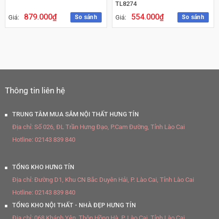
TL8274
879.000
₫
554.000
₫
So sánh
So sánh
Giá:
Giá:
Thông tin liên hệ
TRUNG TÂM MUA SẮM NỘI THẤT HƯNG TÍN
Địa chỉ:
Số 026, ĐL Trần Hưng Đạo, P.Cam Đường, Tỉnh Lào Cai
Hotline:
02143 839 840
TỔNG KHO HƯNG TÍN
Địa chỉ:
Đường D1, Khu CN Bắc Duyên Hải, P. Lào Cai, Tỉnh Lào Cai
Hotline:
02143 839 840
TỔNG KHO NỘI THẤT - NHÀ ĐẸP HƯNG TÍN
Địa chỉ:
068 Khánh Yên, Thôn Hồng Hà, P. Lào Cai, Tỉnh Lào Cai