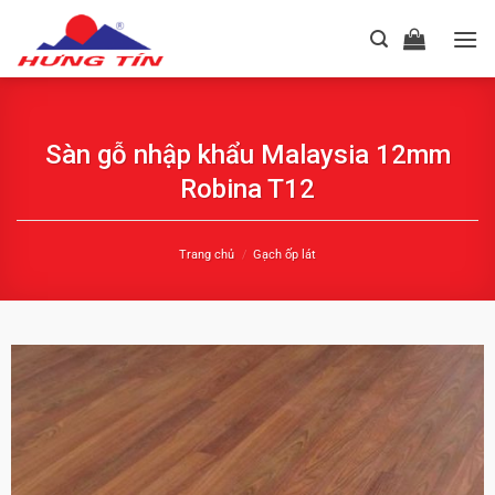
Chuyển
đến
nội
dung
Sàn gỗ nhập khẩu Malaysia 12mm
Robina T12
Trang chủ
/
Gạch ốp lát