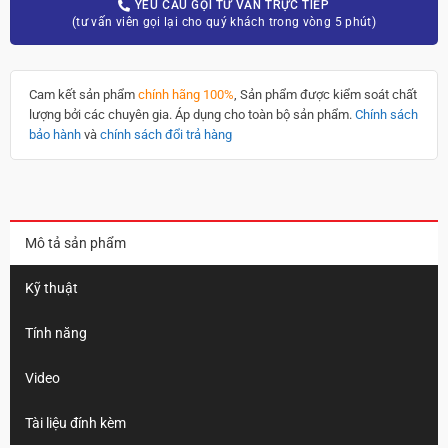
YÊU CẦU GỌI TƯ VẤN TRỰC TIẾP
(tư vấn viên gọi lại cho quý khách trong vòng 5 phút)
Cam kết sản phẩm
chính hãng 100%
, Sản phẩm được kiểm soát chất
lượng bởi các chuyên gia. Áp dụng cho toàn bộ sản phẩm.
Chính sách
bảo hành
và
chính sách đổi trả hàng
Mô tả sản phẩm
Kỹ thuật
Tính năng
Video
Tài liệu đính kèm