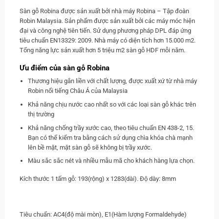
Sàn gỗ Robina được sản xuất bởi nhà máy Robina – Tập đoàn
Robin Malaysia. Sản phẩm được sản xuất bởi các máy móc hiện
đại và công nghệ tiên tiến. Sử dụng phương pháp DPL đáp ứng
tiêu chuẩn EN13329: 2009. Nhà máy có diện tích hơn 15.000 m2.
Tổng năng lực sản xuất hơn 5 triệu m2 sàn gỗ HDF mỗi năm.
Ưu điểm của sàn gỗ Robina
Thương hiệu gắn liền với chất lượng, được xuất xứ từ nhà máy
Robin nổi tiếng Châu Á của Malaysia
Khả năng chịu nước cao nhất so với các loại sàn gỗ khác trên
thị trường
Khả năng chống trầy xước cao, theo tiêu chuẩn EN 438-2, 15.
Bạn có thể kiểm tra bằng cách sử dụng chìa khóa chà mạnh
lên bề mặt, mặt sàn gỗ sẽ không bị trầy xước.
Màu sắc sắc nét và nhiều mẫu mã cho khách hàng lựa chọn.
Kích thước 1 tấm gỗ: 193(rộng) x 1283(dài). Độ dày: 8mm
Tiêu chuẩn: AC4(độ mài mòn), E1(Hàm lượng Formaldehyde)