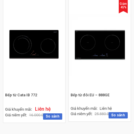
Giảm
45%
Bếp từ Cata IB 772
Bếp từ đôi EU – 888GE
Liên hệ
Giá khuyến mãi:
Liên hệ
Giá khuyến mãi:
Giá niêm yết:
25.880.000
₫
Giá niêm yết:
16.000.000
₫
So sánh
So sánh