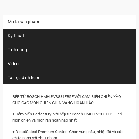
Mô tả sản phẩm
Kỹ thuật
Tính năng
Video
Tài liệu đính kèm
BẾP TỪ BOSCH HMH.PVS831FB5E VỚI CẢM BIẾN CHIÊN XÀO
CHO CÁC MÓN CHIÊN CHÍN VÀNG HOÀN HẢO
+ Cảm biến PerfectFry: Với bếp từ Bosch HMH.PVS831FB5E có
món chiên và món rán hoàn hảo nhất
+ DirectSelect Premium Control: Chọn vùng nấu, nhiệt độ và các
chức năng với chỉ 1 chạm