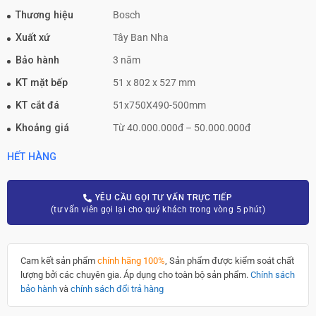
Thương hiệu
Bosch
Xuất xứ
Tây Ban Nha
Bảo hành
3 năm
KT mặt bếp
51 x 802 x 527 mm
KT cắt đá
51x750X490-500mm
Khoảng giá
Từ 40.000.000đ – 50.000.000đ
HẾT HÀNG
YÊU CẦU GỌI TƯ VẤN TRỰC TIẾP
(tư vấn viên gọi lại cho quý khách trong vòng 5 phút)
Cam kết sản phẩm
chính hãng 100%
, Sản phẩm được kiểm soát chất
lượng bởi các chuyên gia. Áp dụng cho toàn bộ sản phẩm.
Chính sách
bảo hành
và
chính sách đổi trả hàng