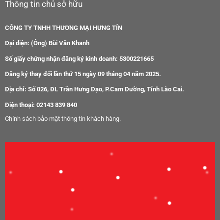
Thông tin chủ sở hữu
CÔNG TY TNHH THƯƠNG MẠI HƯNG TÍN
Đại diện: (Ông) Bùi Văn Khanh
Số giấy chứng nhận đăng ký kinh doanh: 5300221665
Đăng ký thay đổi lần thứ 15 ngày 09 tháng 04 năm 2025.
Địa chỉ: Số 026, ĐL Trần Hưng Đạo, P.Cam Đường, Tỉnh Lào Cai.
Điện thoại: 02143 839 840
Chính sách bảo mật thông tin khách hàng.