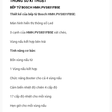
THÔNG SỐ KĨ THUẬT
BẾP TỪ BOSCH HMH.PVS831FB5E
Thiết kế của bếp từ Bosch HMH.PVS831FB5E:
Màn hình hiển thị thông số Led
3 cạnh của
HMH.
PVS831FB5E
vát chéo,
Vùng nấu kết hợp bên trái
Tính năng cơ bản:
Bốn vùng nấu từ
1 Vùng nấu kết hợp
Chức năng Booter cho cả 4 vùng nấu
Cảm biến nhiệt độ chiên 4 cấp độ
17 cấp độ nhiệt cho mỗi vùng
Hẹn giờ cho mỗi vùng nấu