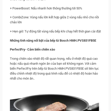
+ PowerBoost: Nấu nhanh hơn thông thường tới 50%
+ CombiZone: Vùng nấu lớn kết hợp giữa 2 vùng nấu nhỏ cho nồi
chảo lớn
+ Hẹn giờ: Tự động tắt vùng nấu bếp khi chạy hết thời gian cài đặt
Những tính năng nổi bật của bếp từ Bosch
HMH.
PVS831FB5E
PerfectFry- Cảm biến chiên xào
Trong chiên xào nhiệt độ rất quan trọng, nếu ở nhiệt độ quá cao
hoặc nấu quá nhanh ngón ăn của bạn sẽ không ngon. Với cảm
biến PerfectFry trên bếp từ Bosch HMH.PVS831FB5E sẽ liên tục
điều chỉnh nhiệt độ trong quá trình nấu để có nhiệt độ hoàn hảo
nhất cho món ăn..